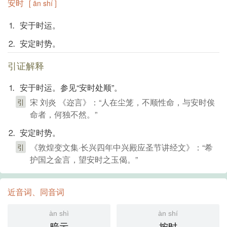
安时
[ ān shí ]
⒈ 安于时运。
⒉ 安定时势。
引证解释
⒈ 安于时运。参见“安时处顺”。
宋 刘炎 《迩言》：“人在尘笼，不顺性命，与安时俟
引
命者，何独不然。”
⒉ 安定时势。
《敦煌变文集·长兴四年中兴殿应圣节讲经文》：“希
引
护国之金言，望安时之玉偈。”
近音词、同音词
àn shì
àn shí
暗示
按时