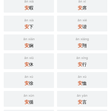
ān xiá
ān xí
暇
席
安
安
ān xià
ān xié
下
谐
安
安
ān xián
ān xiáng
娴
翔
安
安
ān xiū
ān xíng
休
行
安
安
ān xú
ān xù
徐
恤
安
安
ān xún
ān yán
循
言
安
安