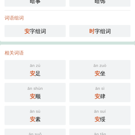
暗事
暗饰
词语组词
字组词
字组词
安
时
相关词语
ān zú
ān zuò
足
坐
安
安
ān shùn
ān sì
顺
肆
安
安
ān sù
ān suí
素
绥
安
安
ān suǒ
ān tǎn