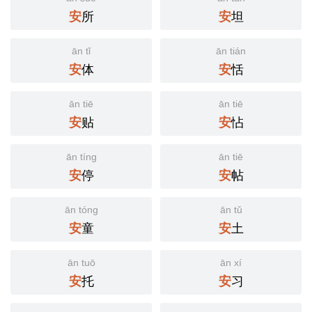
所
坦
安
安
ān tǐ
ān tián
体
恬
安
安
ān tiē
ān tiē
贴
怗
安
安
ān tíng
ān tiē
停
帖
安
安
ān tóng
ān tǔ
童
土
安
安
ān tuō
ān xí
托
习
安
安