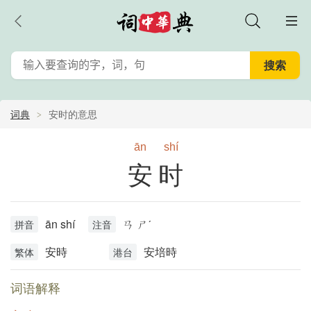
词典
安时的意思
ān
shí
安时
ān shí
ㄢ ㄕˊ
拼音
注音
安時
安培時
繁体
港台
词语解释