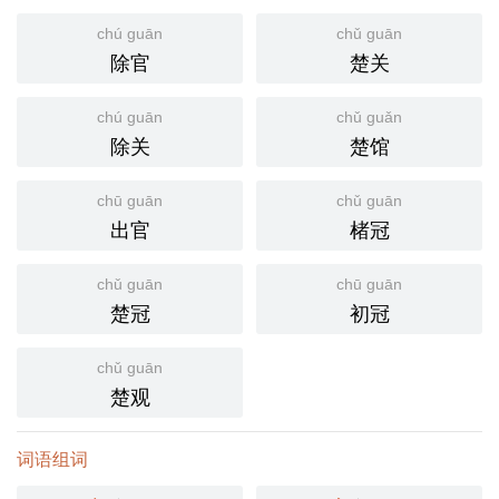
chú guān
chǔ guān
除官
楚关
chú guān
chǔ guǎn
除关
楚馆
chū guān
chǔ guān
出官
楮冠
chǔ guān
chū guān
楚冠
初冠
chǔ guān
楚观
词语组词