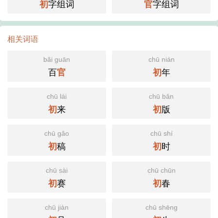
字组词
字组词
初
官
相关词语
bǎi guān
chū nián
百
年
官
初
chū lái
chū bǎn
来
版
初
初
chū gǎo
chū shí
稿
时
初
初
chū sài
chū chūn
赛
春
初
初
chū jiàn
chū shēng