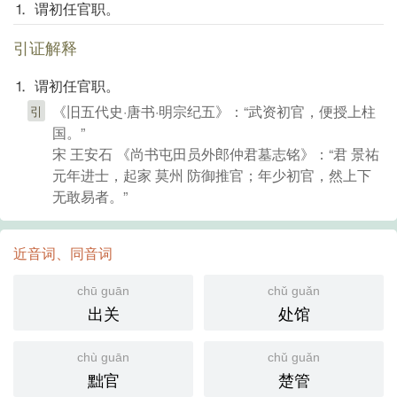
⒈ 谓初任官职。
引证解释
⒈ 谓初任官职。
《旧五代史·唐书·明宗纪五》：“武资初官，便授上柱
引
国。”
宋 王安石 《尚书屯田员外郎仲君墓志铭》：“君 景祐
元年进士，起家 莫州 防御推官；年少初官，然上下
无敢易者。”
近音词、同音词
chū guān
chǔ guǎn
出关
处馆
chù guān
chǔ guǎn
黜官
楚管