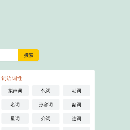
词语词性
拟声词
代词
动词
名词
形容词
副词
量词
介词
连词