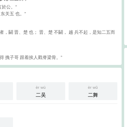
言於公。”
 东关五 也。”
，鬭 晋、楚 也； 晋、楚 不鬭， 越 兵不起，是知二五而
得 拽子哥 跟着挨人戳脊梁骨。”
èr wú
èr wǔ
二吴
二舞