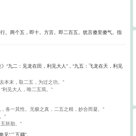
五行。两个五，即十。方言。即二百五。犹言傻里傻气。指
乾》“九二：见龙在田，利见大人”，“九五：飞龙在天，利见
，去本末，取二五，为过之功。”
注：“利见大人，唯二五焉。”
生也，各一其性。无极之真，二五之精，妙合而凝。”
。”
二五胚胎。”
。参见“二五耦”。