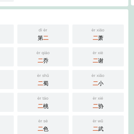
dì èr
èr xiāo
第
萧
二
二
èr qiáo
èr xiè
乔
谢
二
二
èr shǔ
èr xiǎo
蜀
小
二
二
èr táo
èr xié
桃
协
二
二
èr sè
èr wǔ
色
武
二
二