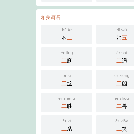
相关词语
bù èr
dì wǔ
不
第
二
五
èr tíng
èr shì
庭
适
二
二
èr sī
èr xiōng
丝
凶
二
二
èr shèng
èr shòu
胜
兽
二
二
èr xì
èr xiào
系
笑
二
二