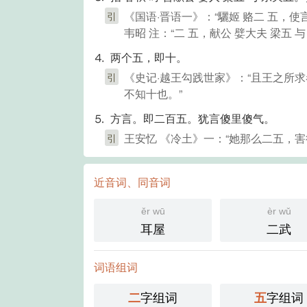
《国语·晋语一》：“驪姬 赂二 五，使
引
韦昭 注：“二 五，献公 嬖大夫 梁五 与
⒋ 两个五，即十。
《史记·越王勾践世家》：“且王之所求者
引
不知十也。”
⒌ 方言。即二百五。犹言傻里傻气。
王安忆 《冷土》一：“她那么二五，害
引
近音词、同音词
ěr wū
èr wǔ
耳屋
二武
词语组词
字组词
字组词
二
五