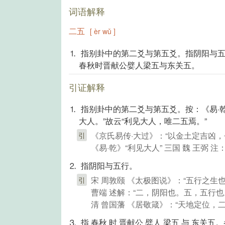
词语解释
二五
[ èr wǔ ]
⒈ 指别卦中的第二爻与第五爻。指阴阳与
春秋时晋献公嬖人梁五与东关五。
引证解释
⒈ 指别卦中的第二爻与第五爻。按：《易·
大人。”故云“利见大人，唯二五焉。”
《京氏易传·大过》：“以金土定吉凶
引
《易·乾》“利见大人” 三国 魏 王弼 
⒉ 指阴阳与五行。
宋 周敦颐 《太极图说》：“五行之
引
曹端 述解：“二，阴阳也。五，五行也
清 曾国藩 《居敬箴》：“天地定位，
⒊ 指 春秋 时 晋献公 嬖人 梁五 与 东关五