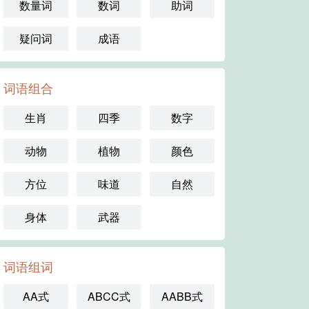
数量词
数词
助词
疑问词
成语
词语组合
生肖
四季
数字
动物
植物
颜色
方位
味道
自然
身体
武器
词语组词
AA式
ABCC式
AABB式