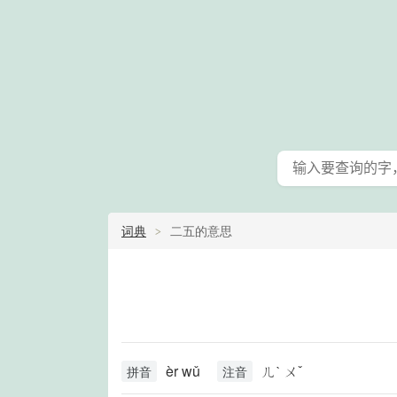
词典
二五的意思
èr wǔ
ㄦˋ ㄨˇ
拼音
注音