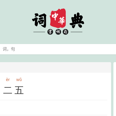
èr
wǔ
二五