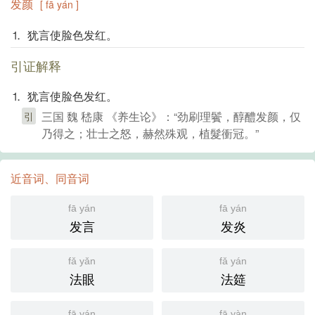
发颜
[ fā yán ]
⒈ 犹言使脸色发红。
引证解释
⒈ 犹言使脸色发红。
三国 魏 嵇康 《养生论》：“劲刷理鬢，醇醴发颜，仅
引
乃得之；壮士之怒，赫然殊观，植髮衝冠。”
近音词、同音词
fā yán
fā yán
发言
发炎
fǎ yǎn
fǎ yán
法眼
法筵
fā yán
fā yàn