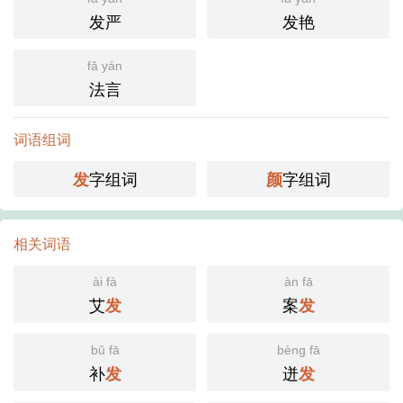
发严
发艳
fǎ yán
法言
词语组词
字组词
字组词
发
颜
相关词语
ài fà
àn fā
艾
案
发
发
bǔ fā
bèng fā
补
迸
发
发