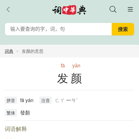
词典
发颜的意思
fā
yán
发颜
fā yán
ㄈㄚ 一ㄢˊ
拼音
注音
發顏
繁体
词语解释