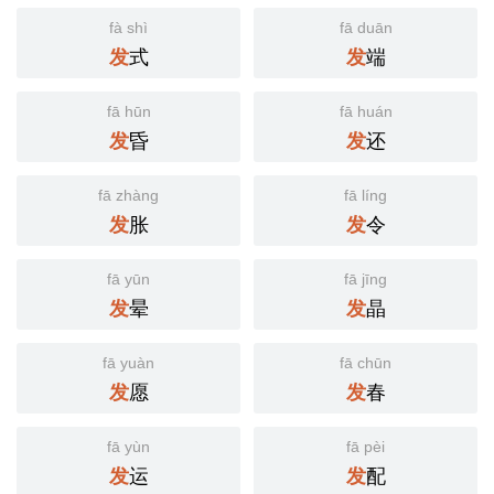
fà shì
fā duān
式
端
发
发
fā hūn
fā huán
昏
还
发
发
fā zhàng
fā líng
胀
令
发
发
fā yūn
fā jīng
晕
晶
发
发
fā yuàn
fā chūn
愿
春
发
发
fā yùn
fā pèi
运
配
发
发