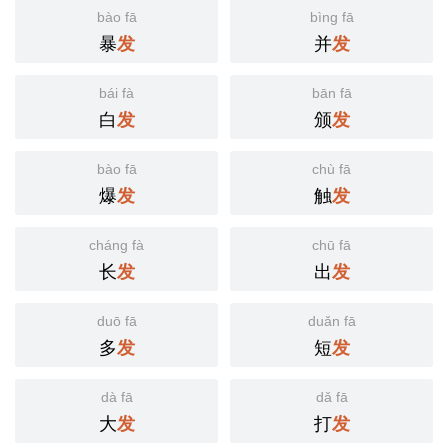
bào fā
bìng fā
暴
并
发
发
bái fà
bān fā
白
颁
发
发
bào fā
chù fā
爆
触
发
发
cháng fà
chū fā
长
出
发
发
duō fā
duǎn fā
多
短
发
发
dà fā
dǎ fā
大
打
发
发