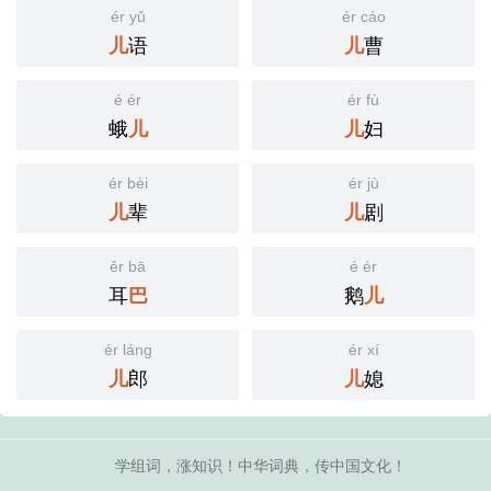
ér yǔ
ér cáo
语
曹
儿
儿
é ér
ér fù
蛾
妇
儿
儿
ér bèi
ér jù
辈
剧
儿
儿
ěr bā
é ér
耳
鹅
巴
儿
ér láng
ér xí
郎
媳
儿
儿
学组词，涨知识！中华词典，传中国文化！