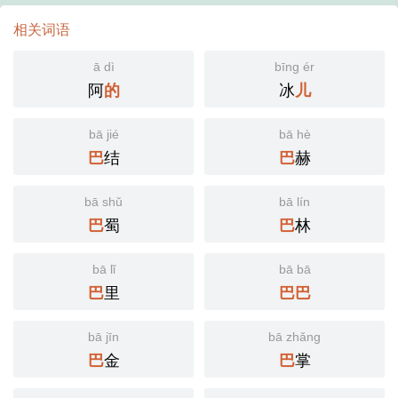
相关词语
ā dì
bīng ér
阿
冰
的
儿
bā jié
bā hè
结
赫
巴
巴
bā shǔ
bā lín
蜀
林
巴
巴
bā lǐ
bā bā
里
巴
巴
巴
bā jīn
bā zhǎng
金
掌
巴
巴