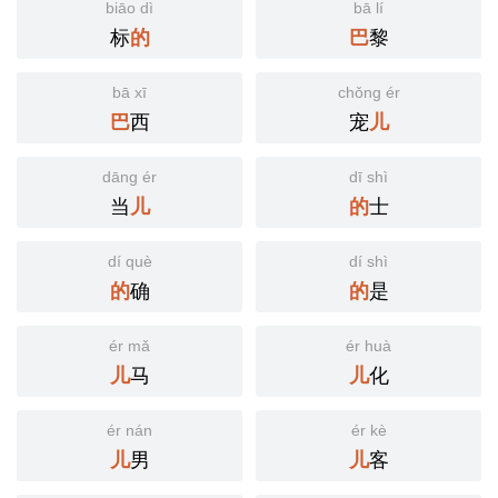
biāo dì
bā lí
标
黎
的
巴
bā xī
chǒng ér
西
宠
巴
儿
dāng ér
dī shì
当
士
儿
的
dí què
dí shì
确
是
的
的
ér mǎ
ér huà
马
化
儿
儿
ér nán
ér kè
男
客
儿
儿