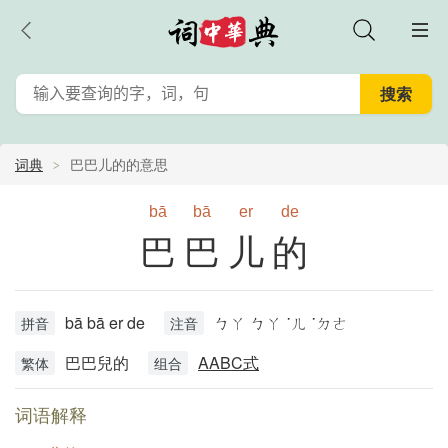
词典
巴巴儿的的意思
bā
bā
er
de
巴巴儿的
bā bā er de
ㄅㄚ ㄅㄚ ˙ㄦ ˙ㄉㄜ
拼音
注音
巴巴兒的
AABC式
繁体
组合
词语解释