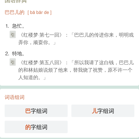
巴巴儿的
[ bā bār de ]
⒈ 急忙。
《红楼梦·第七一回》：「巴巴儿的传进你来，明明戏
引
弄你，顽耍你。」
⒉ 特地。
《红楼梦·第五八回》：「所以我请了这白钱，巴巴儿
引
的和林姑娘说烦了他来，替我烧了祝赞，原不许一个
人知道的。」
词语组词
字组词
字组词
巴
儿
字组词
的