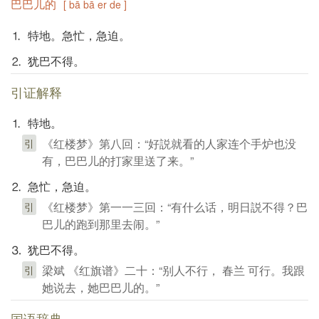
巴巴儿的
[ bā bā er de ]
⒈ 特地。急忙，急迫。
⒉ 犹巴不得。
引证解释
⒈ 特地。
《红楼梦》第八回：“好説就看的人家连个手炉也没
引
有，巴巴儿的打家里送了来。”
⒉ 急忙，急迫。
《红楼梦》第一一三回：“有什么话，明日説不得？巴
引
巴儿的跑到那里去闹。”
⒊ 犹巴不得。
梁斌 《红旗谱》二十：“别人不行， 春兰 可行。我跟
引
她说去，她巴巴儿的。”
国语辞典