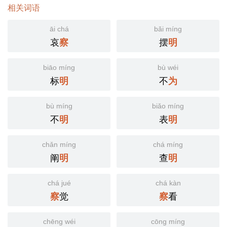
相关词语
āi chá
bǎi míng
哀
摆
察
明
biāo míng
bù wéi
标
不
明
为
bù míng
biǎo míng
不
表
明
明
chǎn míng
chá míng
阐
查
明
明
chá jué
chá kàn
觉
看
察
察
chēng wéi
cōng míng