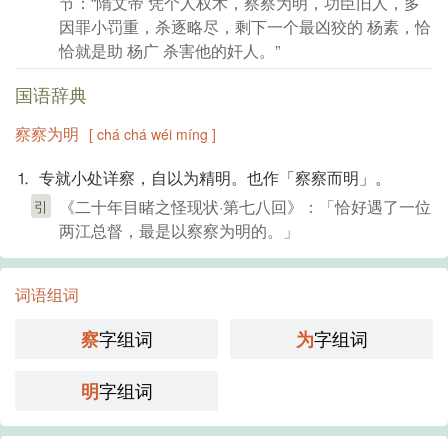
节：“隋文帝 凭个人权术，察察为明，功臣旧人，多
因罪小罚重，杀逐略尽，剩下一个最凶狡的 杨素，恰
恰就是助 杨广 杀害他的奸人。”
国语辞典
察察为明
[ chá chá wéi míng ]
⒈ 专就小处详察，自以为精明。也作「察察而明」。
《二十年目睹之怪现状·第七八回》：「恰好遇了一位
引
两江总督，最是以察察为明的。」
词语组词
字组词
字组词
察
为
字组词
明