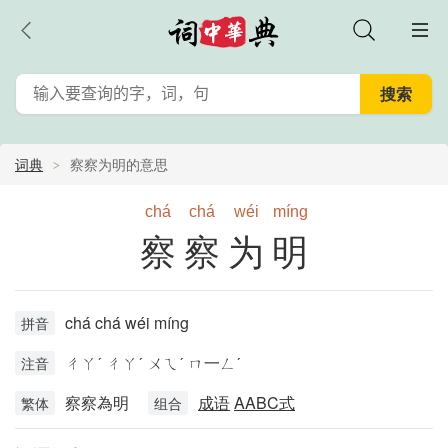
词典
察察为明的意思
chá
chá
wéi
míng
察察为明
chá chá wéi míng
拼音
ㄔㄚˊ ㄔㄚˊ ㄨㄟˊ ㄇ一ㄥˊ
注音
察察為明
成语
AABC式
繁体
组合