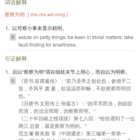
词语解释
察察为明
[ chá chá wéi míng ]
⒈ 以苛察小事来显示精明。
astute on petty things; be keen in trivial matters; take
英
fault-finding for smartness;
引证解释
⒈ 后以“察察为明”谓在细枝末节上用心，而自以为明察。
《晋书·皇甫谧传》：“若乃圣帝之创化也，参德乎二
引
皇，齐风乎 虞 夏，欲温温而和畅，不欲察察而明切
也。”
《旧唐书·文苑传上·张蕴古》：“勿浑浑而浊，勿皎皎
而清，勿没没而闇，勿察察而明。”
《二十年目睹之怪现状》第七八回：“恰恰遇到了一位
两江 总督，最是察察为明的。”
范文澜 蔡美彪 等《中国通史》第三编第一章第一