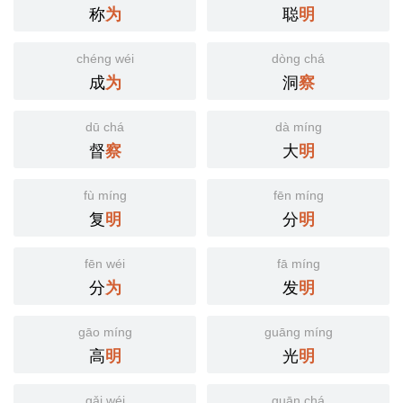
称
聪
为
明
chéng wéi
dòng chá
成
洞
为
察
dū chá
dà míng
督
大
察
明
fù míng
fēn míng
复
分
明
明
fēn wéi
fā míng
分
发
为
明
gāo míng
guāng míng
高
光
明
明
gǎi wéi
guān chá