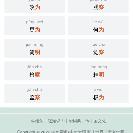
改
观
为
察
gèng wéi
hé wéi
更
何
为
为
jiǎn míng
jué chá
简
觉
明
察
jiǎn chá
jīng míng
检
精
察
明
jiān chá
jí wéi
监
极
察
为
学组词，涨知识！中华词典，传中国文化！
Copyright © 2022
中华词典(中华大词典)
|
世界儿童文学网