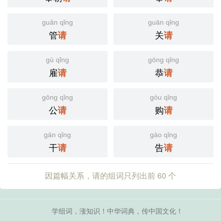
guǎn qǐng
guān qǐng
管
关
请
请
gù qǐng
gōng qǐng
雇
恭
请
请
gōng qǐng
gòu qǐng
公
购
请
请
gān qǐng
gào qǐng
干
告
请
请
因篇幅关系，请的组词只列出前 60 个
学组词，涨知识！中华词典，传中国文化！