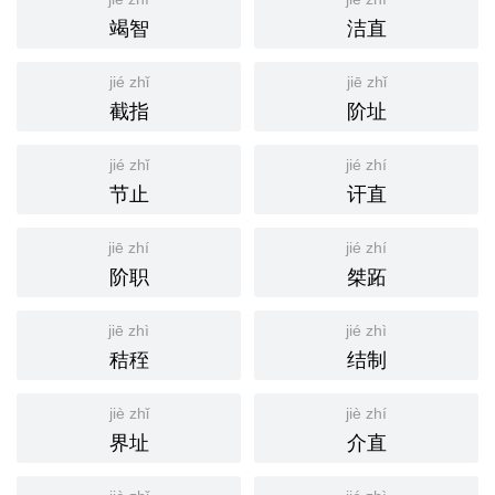
竭智
洁直
jié zhǐ
jiē zhǐ
截指
阶址
jié zhǐ
jié zhí
节止
讦直
jiē zhí
jié zhí
阶职
桀跖
jiē zhì
jié zhì
秸秷
结制
jiè zhǐ
jiè zhí
界址
介直