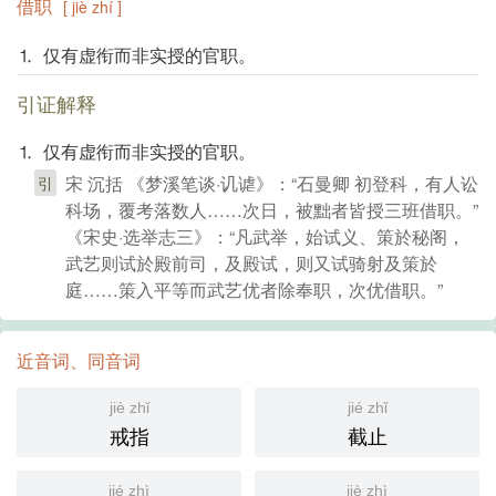
借职
[ jiè zhí ]
⒈ 仅有虚衔而非实授的官职。
引证解释
⒈ 仅有虚衔而非实授的官职。
宋 沉括 《梦溪笔谈·讥谑》：“石曼卿 初登科，有人讼
引
科场，覆考落数人……次日，被黜者皆授三班借职。”
《宋史·选举志三》：“凡武举，始试义、策於秘阁，
武艺则试於殿前司，及殿试，则又试骑射及策於
庭……策入平等而武艺优者除奉职，次优借职。”
近音词、同音词
jiè zhǐ
jié zhǐ
戒指
截止
jié zhì
jiè zhì