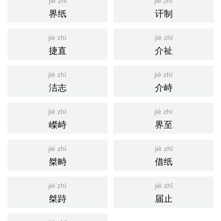
jiè zhǐ
jié zhì
界纸
讦制
jié zhí
jiè zhǐ
捷直
介祉
jié zhì
jiè zhì
洁志
介峙
jié zhì
jiè zhì
嵥峙
界至
jié zhì
jiè zhǐ
桀畤
借纸
jié zhì
jiè zhǐ
桀跱
届止