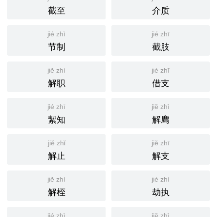
截至
介质
jié zhì
jié zhī
节制
截肢
jiě zhí
jiè zhī
解职
借支
jié zhī
jiě zhì
絜知
解廌
jiě zhǐ
jiě zhī
解止
解支
jiě zhì
jié zhí
解桎
劫执
jié zhì
jiě zhì