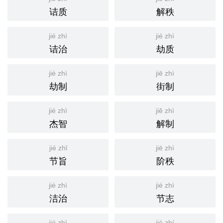
诘质
解秩
jié zhì
jié zhì
诘治
劫质
jié zhì
jiē zhì
劫制
街制
jié zhì
jiě zhì
杰智
解制
jié zhǐ
jiē zhì
节旨
阶秩
jié zhì
jié zhì
洁治
节志
jié zhì
jié zhí