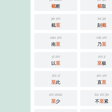
断
取
截
截
jié zhì
kè jié
截
刻
至
截
nán zhì
nǎi zhì
南
乃
至
至
yǐ zhì
zhì jí
以
极
至
至
zhì cǐ
zhí zhì
此
直
至
至
zhì shǎo
bù zhì jǐn
少
不
紧
至
至