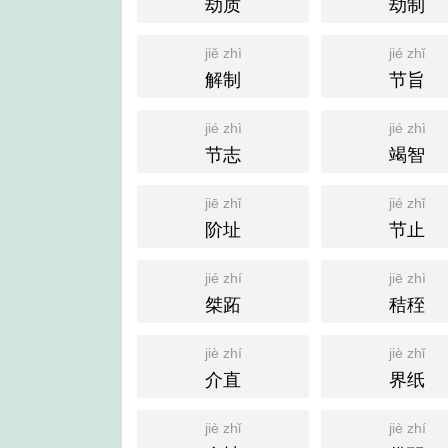
劫质
劫制
jiě zhì
jié zhǐ
解制
节旨
jié zhì
jié zhì
节志
竭智
jiē zhǐ
jié zhǐ
阶址
节止
jié zhí
jiē zhì
桀跖
秸秷
jiè zhí
jiè zhǐ
介直
界纸
jiè zhǐ
jiè zhí