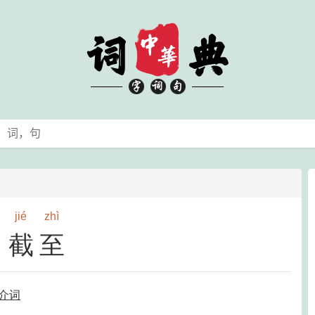
jié
zhì
截至
介词