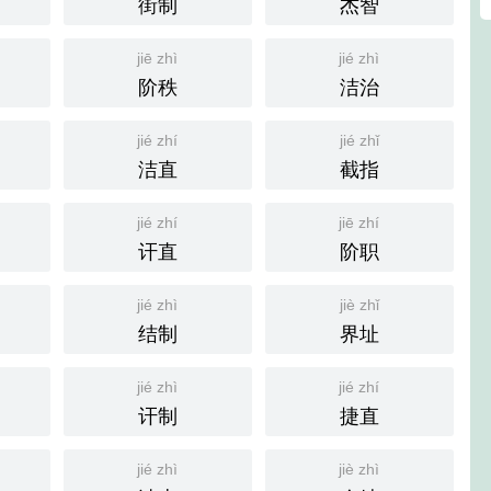
街制
杰智
jiē zhì
jié zhì
阶秩
洁治
jié zhí
jié zhǐ
洁直
截指
jié zhí
jiē zhí
讦直
阶职
jié zhì
jiè zhǐ
结制
界址
jié zhì
jié zhí
讦制
捷直
jié zhì
jiè zhì