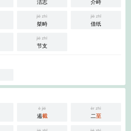
洁志
介峙
jié zhì
jiè zhǐ
桀畤
借纸
jié zhī
节支
è jié
èr zhì
遏
二
截
至
jié zhǐ
jié zhì