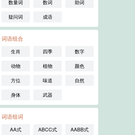
数量词
数词
助词
疑问词
成语
词语组合
生肖
四季
数字
动物
植物
颜色
方位
味道
自然
身体
武器
词语组词
AA式
ABCC式
AABB式