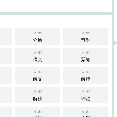
jiè zhì
jié zhì
介质
节制
jiè zhī
jié zhī
借支
絜知
jiě zhī
jiě zhì
解支
解桎
jiě zhì
jié zhì
解秩
诘治
jiē zhì
jié zhì