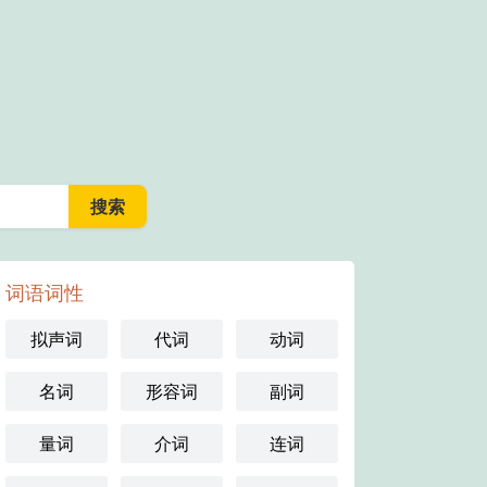
词语词性
拟声词
代词
动词
名词
形容词
副词
量词
介词
连词