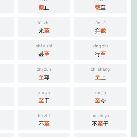
止
至
截
截
lái zhì
lán jié
来
拦
至
截
shèn zhì
xíng zhì
甚
行
至
至
zhì zūn
zhì shàng
尊
上
至
至
zhì yú
zhì jīn
于
今
至
至
bù zhì
bù zhì yú
不
不
于
至
至