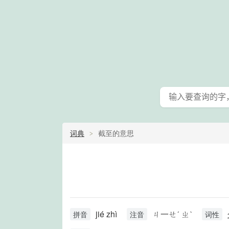
词典
截至的意思
jié zhì
ㄐ一ㄝˊ ㄓˋ
拼音
注音
词性