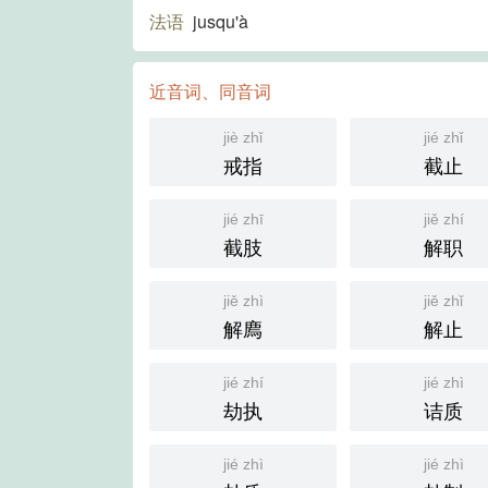
法语
jusqu'à
近音词、同音词
jiè zhǐ
jié zhǐ
戒指
截止
jié zhī
jiě zhí
截肢
解职
jiě zhì
jiě zhǐ
解廌
解止
jié zhí
jié zhì
劫执
诘质
jié zhì
jié zhì