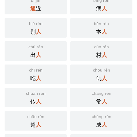
bī jìn
bìng rén
近
病
逼
人
bié rén
běn rén
别
本
人
人
chū rén
cūn rén
出
村
人
人
chī rén
chóu rén
吃
仇
人
人
chuán rén
cháng rén
传
常
人
人
chāo rén
chéng rén
超
成
人
人