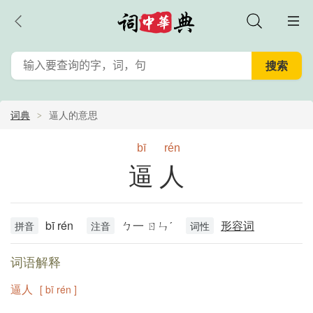
词典
逼人的意思
bī
rén
逼人
bī rén
ㄅ一 ㄖㄣˊ
形容词
拼音
注音
词性
词语解释
逼人
[ bī rén ]