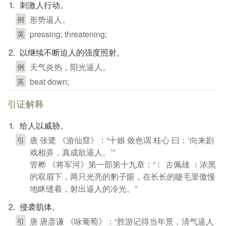
⒈ 刺激人行动。
形势逼人。
例
pressing; threatening;
英
⒉ 以继续不断迫人的强度照射。
天气炎热，阳光逼人。
例
beat down;
英
引证解释
⒈ 给人以威胁。
唐 张鷟 《游仙窟》：“十娘 敛色谓 桂心 曰：‘向来剧
引
戏相弄，真成欲逼人。’”
管桦 《将军河》第一部第十九章：“﹝ 古佩雄 ﹞浓黑
的双眉下，两只光亮的豹子眼，在长长的睫毛里傲慢
地眯缝着，射出逼人的冷光。”
⒉ 侵袭肌体。
唐 唐彦谦 《咏葡萄》：“胜游记得当年景，清气逼人
引