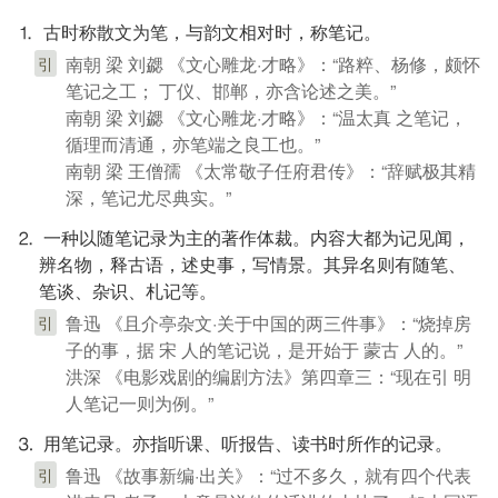
⒈ 古时称散文为笔，与韵文相对时，称笔记。
南朝 梁 刘勰 《文心雕龙·才略》：“路粹、杨修，颇怀
引
笔记之工； 丁仪、邯郸，亦含论述之美。”
南朝 梁 刘勰 《文心雕龙·才略》：“温太真 之笔记，
循理而清通，亦笔端之良工也。”
南朝 梁 王僧孺 《太常敬子任府君传》：“辞赋极其精
深，笔记尤尽典实。”
⒉ 一种以随笔记录为主的著作体裁。内容大都为记见闻，
辨名物，释古语，述史事，写情景。其异名则有随笔、
笔谈、杂识、札记等。
鲁迅 《且介亭杂文·关于中国的两三件事》：“烧掉房
引
子的事，据 宋 人的笔记说，是开始于 蒙古 人的。”
洪深 《电影戏剧的编剧方法》第四章三：“现在引 明
人笔记一则为例。”
⒊ 用笔记录。亦指听课、听报告、读书时所作的记录。
鲁迅 《故事新编·出关》：“过不多久，就有四个代表
引