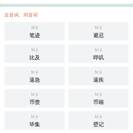
近音词、同音词
bǐ jì
bì jì
笔迹
避忌
bǐ jí
bì jī
比及
哔叽
bī jí
bī jí
逼急
逼疾
bì jī
bì jí
币赍
币籍
bì jí
bì jì
毕集
壁记