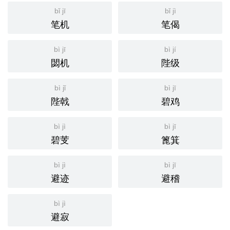
bǐ jī
bǐ jì
笔机
笔偈
bì jī
bì jí
閟机
陛级
bì jǐ
bì jī
陛戟
碧鸡
bì jì
bì jī
碧芰
篦箕
bì jì
bì jī
避迹
避稽
bì jì
避寂