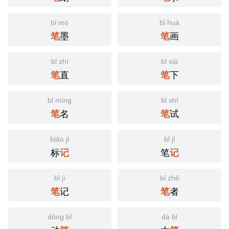
bǐ mò
bǐ huà
墨
画
笔
笔
bǐ zhí
bǐ xià
直
下
笔
笔
bǐ míng
bǐ shì
名
试
笔
笔
biāo jì
bǐ jì
标
笔
记
记
bǐ jì
bǐ zhě
记
者
笔
笔
dòng bǐ
dà bǐ