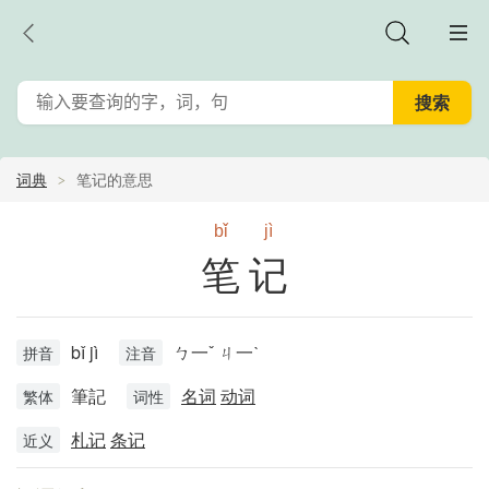
词典
笔记的意思
bǐ
jì
笔记
bǐ jì
ㄅ一ˇ ㄐ一ˋ
拼音
注音
筆記
名词
动词
繁体
词性
札记
条记
近义