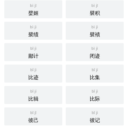
bì jī
bì jī
嬖姬
襞积
bì jì
bì jì
襞绩
襞襀
bǐ jì
bì jì
鄙计
闭迹
bǐ jì
bǐ jí
比迹
比集
bǐ jí
bǐ jì
比辑
比际
bǐ jǐ
bǐ jì
彼己
彼记