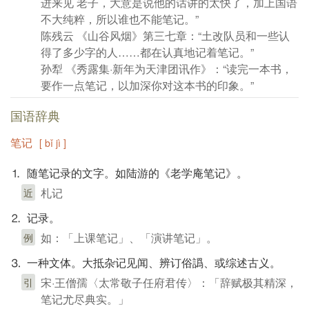
进来见 老子，大意是说他的话讲的太快了，加上国语
不大纯粹，所以谁也不能笔记。”
陈残云 《山谷风烟》第三七章：“土改队员和一些认
得了多少字的人……都在认真地记着笔记。”
孙犁 《秀露集·新年为天津团讯作》：“读完一本书，
要作一点笔记，以加深你对这本书的印象。”
国语辞典
笔记
[ bǐ jì ]
⒈ 随笔记录的文字。如陆游的《老学庵笔记》。
札记
近
⒉ 记录。
如：「上课笔记」、「演讲笔记」。
例
⒊ 一种文体。大抵杂记见闻、辨订俗譌、或综述古义。
宋·王僧孺〈太常敬子任府君传〉：「辞赋极其精深，
引
笔记尤尽典实。」