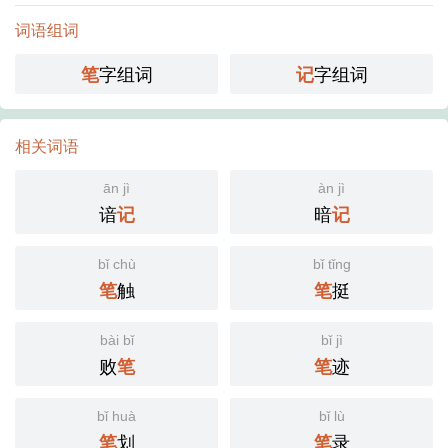
词语组词
字组词
字组词
笔
记
相关词语
ān jì
àn jì
谙
暗
记
记
bǐ chù
bǐ tǐng
触
挺
笔
笔
bài bǐ
bǐ jì
败
迹
笔
笔
bǐ huà
bǐ lù
划
录
笔
笔