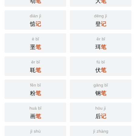
动
大
笔
笔
diàn jì
dēng jì
惦
登
记
记
è bǐ
ěr bǐ
垩
珥
笔
笔
ěr bǐ
fú bǐ
毦
伏
笔
笔
fěn bǐ
gāng bǐ
粉
钢
笔
笔
huà bǐ
hòu jì
画
后
笔
记
jì shù
jì zhàng