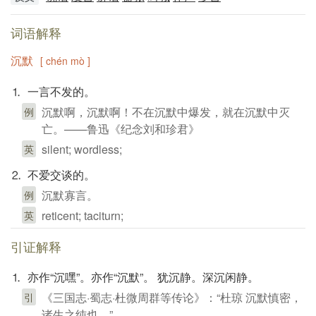
词语解释
沉默
[ chén mò ]
⒈ 一言不发的。
沉默啊，沉默啊！不在沉默中爆发，就在沉默中灭
例
亡。——鲁迅《纪念刘和珍君》
silent; wordless;
英
⒉ 不爱交谈的。
沉默寡言。
例
reticent; taciturn;
英
引证解释
⒈ 亦作“沉嘿”。亦作“沉默”。 犹沉静。深沉闲静。
《三国志·蜀志·杜微周群等传论》：“杜琼 沉默慎密，
引
诸生之纯也。”