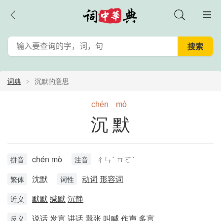
词典
沉默的意思
chén
mò
沉默
chén mò
ㄔㄣˊ ㄇㄛˋ
拼音
注音
沈默
动词
形容词
繁体
词性
默默
缄默
沉静
近义
说话
发言
讲话
嚣张
叫喊
作声
多言
反义