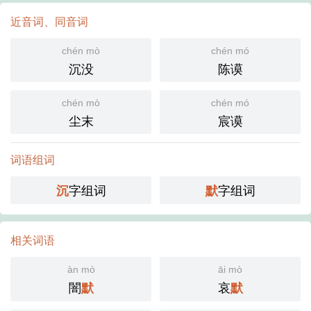
近音词、同音词
chén mò
chén mó
沉没
陈谟
chén mò
chén mó
尘末
宸谟
词语组词
字组词
字组词
沉
默
相关词语
àn mò
āi mò
闇
哀
默
默