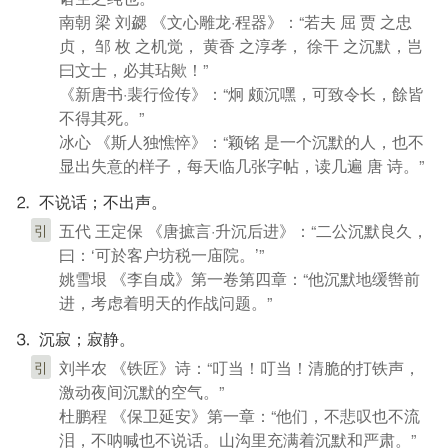
南朝 梁 刘勰 《文心雕龙·程器》：“若夫 屈 贾 之忠
贞， 邹 枚 之机觉， 黄香 之淳孝， 徐干 之沉默，岂
曰文士，必其玷歟！”
《新唐书·裴行俭传》：“炯 颇沉嘿，可致令长，餘皆
不得其死。”
冰心 《斯人独憔悴》：“颖铭 是一个沉默的人，也不
显出失意的样子，每天临几张字帖，读几遍 唐 诗。”
⒉ 不说话；不出声。
五代 王定保 《唐摭言·升沉后进》：“二公沉默良久，
引
曰：‘可於客户坊税一庙院。’”
姚雪垠 《李自成》第一卷第四章：“他沉默地缓辔前
进，考虑着明天的作战问题。”
⒊ 沉寂；寂静。
刘半农 《铁匠》诗：“叮当！叮当！清脆的打铁声，
引
激动夜间沉默的空气。”
杜鹏程 《保卫延安》第一章：“他们，不悲叹也不流
泪，不呐喊也不说话。山沟里充满着沉默和严肃。”