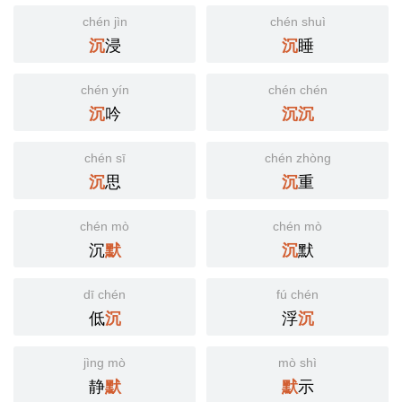
chén jìn
chén shuì
浸
睡
沉
沉
chén yín
chén chén
吟
沉
沉
沉
chén sī
chén zhòng
思
重
沉
沉
chén mò
chén mò
沉
默
默
沉
dī chén
fú chén
低
浮
沉
沉
jìng mò
mò shì
静
示
默
默