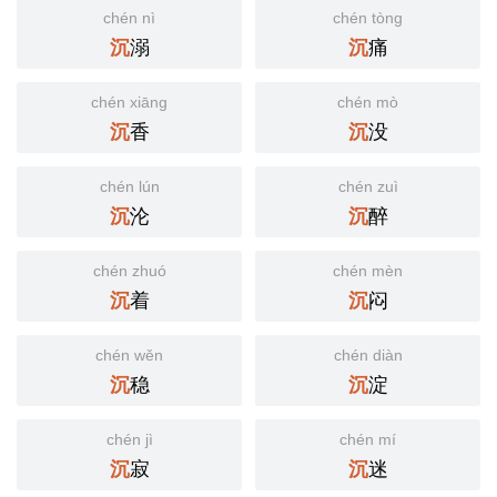
chén nì
chén tòng
溺
痛
沉
沉
chén xiāng
chén mò
香
没
沉
沉
chén lún
chén zuì
沦
醉
沉
沉
chén zhuó
chén mèn
着
闷
沉
沉
chén wěn
chén diàn
稳
淀
沉
沉
chén jì
chén mí
寂
迷
沉
沉