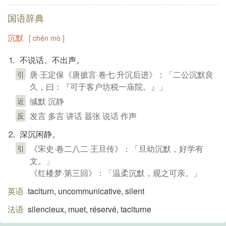
国语辞典
沉默
[ chén mò ]
⒈ 不说话、不出声。
唐·王定保《唐摭言·卷七·升沉后进》：「二公沉默良
引
久，曰：『可于客户坊税一庙院。』」
缄默 沉静
近
发言 多言 讲话 嚣张 说话 作声
反
⒉ 深沉闲静。
《宋史·卷二八二·王旦传》：「旦幼沉默，好学有
引
文。」
《红楼梦·第三回》：「温柔沉默，观之可亲。」
英语
taciturn, uncommunicative, silent
法语
silencieux, muet, réservé, taciturne