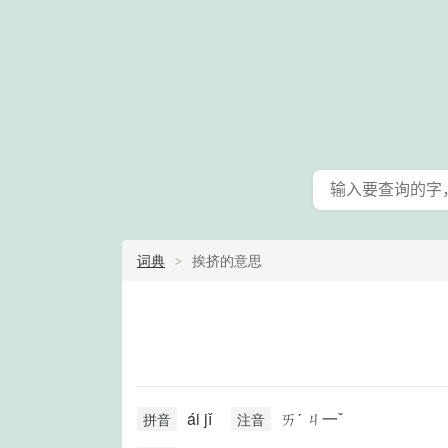
词典
挨挤的意思
ái jǐ
ㄞˊ ㄐ一ˇ
拼音
注音