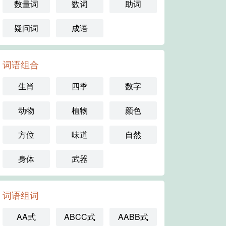
数量词
数词
助词
疑问词
成语
词语组合
生肖
四季
数字
动物
植物
颜色
方位
味道
自然
身体
武器
词语组词
AA式
ABCC式
AABB式