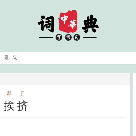
ái
jǐ
挨挤