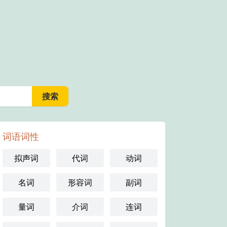
词语词性
拟声词
代词
动词
名词
形容词
副词
量词
介词
连词