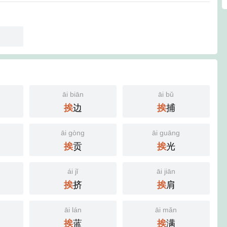
āi biān
āi bǔ
边
捕
挨
挨
āi gòng
āi guāng
贡
光
挨
挨
ái jǐ
āi jiān
挤
肩
挨
挨
āi lán
āi mǎn
蓝
满
挨
挨