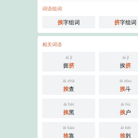
词语组词
字组词
字组词
挨
挤
相关词语
ái jǐ
ái jǐ
捱
挨
挤
挤
āi zhā
ái dòu
查
斗
挨
挨
āi hēi
āi hù
黑
户
挨
挨
āi kào
ái kēi
靠
剋
挨
挨