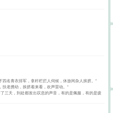
下四名青衣排军，拿杆栏拦人伺候，休放闲杂人挨挤。”
，扶老携幼，挨挤着来看，欢声雷动。”
挨挤了三天，到处都发出叹息的声音，有的是佩服，有的是疲