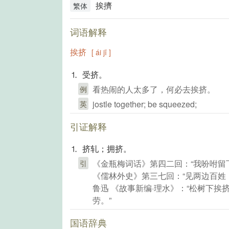
挨擠
繁体
词语解释
挨挤
[ ái jǐ ]
⒈ 受挤。
看热闹的人太多了，何必去挨挤。
例
jostle together; be squeezed;
英
引证解释
⒈ 挤轧；拥挤。
《金瓶梅词话》第四二回：“我吩咐留
引
《儒林外史》第三七回：“见两边百姓
鲁迅 《故事新编·理水》：“松树下
劳。”
国语辞典