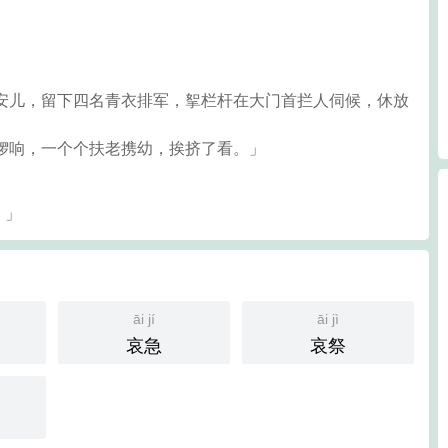
平安儿，留下四名青衣排军，挐栏杆在大门首拦人伺候，休放
锣响，一个个扶老携幼，挨挤了看。」
。」
āi jí
āi jì
哀急
哀祭