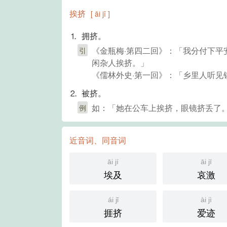
挨挤
[ āi jǐ ]
⒈ 拥挤。
《金瓶梅·第四二回》：「我分付下
引
闲杂人挨挤。」
《儒林外史·第一回》：「乡里人听见
⒉ 被挤。
如：「她在公车上挨挤，眼镜挤丢了
例
近音词、同音词
āi jí
āi jī
埃及
哀激
ái jǐ
ài jì
捱挤
爱迹