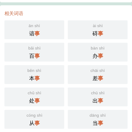
相关词语
ān shì
ài shì
谙
碍
事
事
bǎi shì
bàn shì
百
办
事
事
běn shì
chāi shì
本
差
事
事
chǔ shì
chū shì
处
出
事
事
cóng shì
dāng shì
从
当
事
事