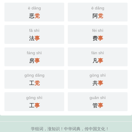
è dǎng
ē dǎng
恶
阿
党
党
fǎ shì
fèi shì
法
费
事
事
fáng shì
fán shì
房
凡
事
事
gōng dǎng
gòng shì
工
共
党
事
gōng shì
guǎn shì
工
管
事
事
学组词，涨知识！中华词典，传中国文化！