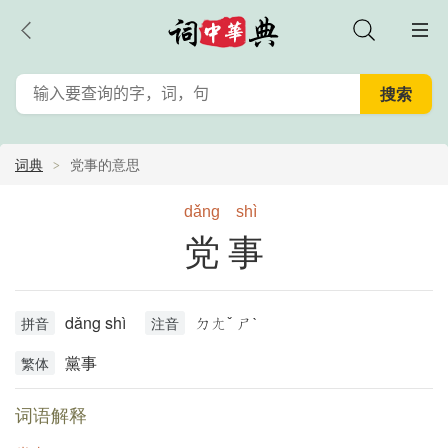
词典
党事的意思
dǎng
shì
党事
dǎng shì
ㄉㄤˇ ㄕˋ
拼音
注音
黨事
繁体
词语解释