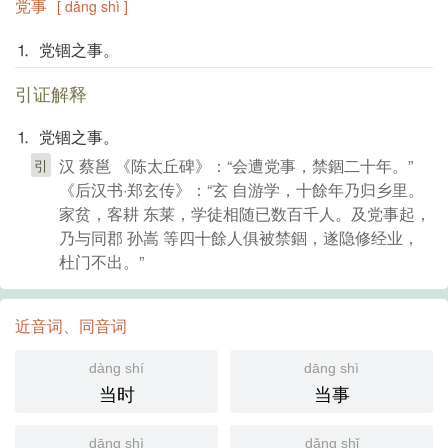
党事
[ dǎng shì ]
⒈ 党锢之事。
引证解释
⒈ 党锢之事。
汉 蔡邕 《陈太丘碑》：“会遭党事，禁錮二十年。”
引
《后汉书·郑玄传》：“玄 自游学，十餘年乃归乡里。
家贫，客耕 东莱，学徒相随已数百千人。及党事起，
乃与同郡 孙嵩 等四十餘人俱被禁錮，遂隐修经业，
杜门不出。”
近音词、同音词
dàng shí
dāng shì
当时
当事
dāng shì
dǎng shǐ