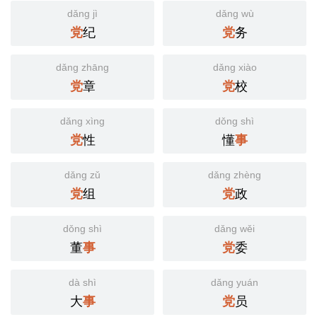
dǎng jì
dǎng wù
纪
务
党
党
dǎng zhāng
dǎng xiào
章
校
党
党
dǎng xìng
dǒng shì
性
懂
党
事
dǎng zǔ
dǎng zhèng
组
政
党
党
dǒng shì
dǎng wěi
董
委
事
党
dà shì
dǎng yuán
大
员
事
党