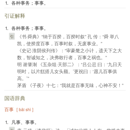
⒈ 各种事务；事事。
引证解释
⒈ 各种事务；事事。
《书·舜典》“纳于百揆，百揆时叙” 孔 传：“舜 举八
引
凯，使揆度百事，百事时叙，无废事业。”
《史记·淮阴侯列传》：“审豪氂之小计，遗天下之大
数，智诚知之，决弗敢行者，百事之祸也。”
明 谢肇淛 《五杂俎·天部二》：“吕公忌 曰：‘九日天
明时，以片餻搭儿女头额。’更祝曰：‘愿儿百事俱
高。’”
茅盾 《子夜》十七：“我就是百事无味，心神不安！”
国语辞典
百事
[ bǎi shì ]
⒈ 凡事、事事。