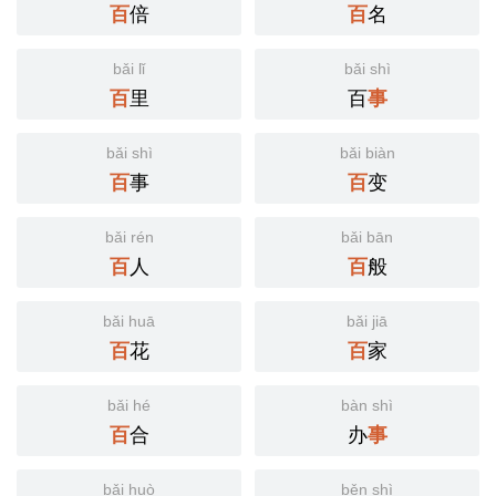
倍
名
百
百
bǎi lǐ
bǎi shì
里
百
百
事
bǎi shì
bǎi biàn
事
变
百
百
bǎi rén
bǎi bān
人
般
百
百
bǎi huā
bǎi jiā
花
家
百
百
bǎi hé
bàn shì
合
办
百
事
bǎi huò
běn shì