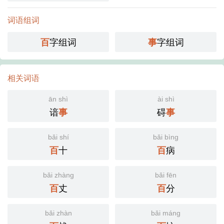
词语组词
字组词
字组词
百
事
相关词语
ān shì
ài shì
谙
碍
事
事
bǎi shí
bǎi bìng
十
病
百
百
bǎi zhàng
bǎi fēn
丈
分
百
百
bǎi zhàn
bǎi máng