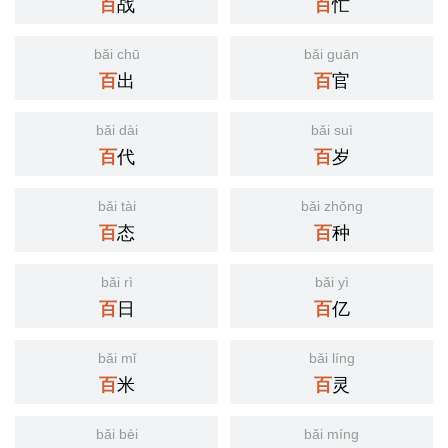
战
忙
百
百
bǎi chū
bǎi guān
出
官
百
百
bǎi dài
bǎi suì
代
岁
百
百
bǎi tài
bǎi zhǒng
态
种
百
百
bǎi rì
bǎi yì
日
亿
百
百
bǎi mǐ
bǎi líng
米
灵
百
百
bǎi bèi
bǎi míng