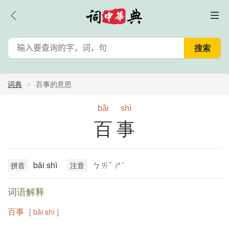
词典
百事的意思
bǎi
shì
百事
bǎi shì
ㄅㄞˇ ㄕˋ
拼音
注音
词语解释
百事
[ bǎi shì ]