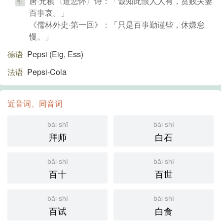
唐·元稹〈遣悲怀〉诗：「诚知此恨人人有，贫贱夫妻
引
百事哀。」
《儒林外史·第一回》：「只是百事勤谨些，休嫌怠
慢。」
德语
Pepsi (Eig, Ess)​
法语
Pepsi-Cola
近音词、同音词
bài shī
bái shí
拜师
白石
bǎi shí
bǎi shì
百十
百世
bǎi shì
bái shí
百试
白食