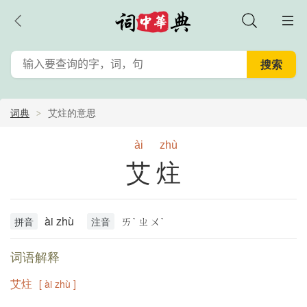
词典
艾炷的意思
ài
zhù
艾炷
ài zhù
ㄞˋ ㄓㄨˋ
拼音
注音
词语解释
艾炷
[ ài zhù ]