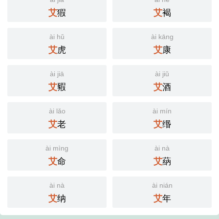
猳
褐
艾
艾
ài hǔ
ài kāng
虎
康
艾
艾
ài jiā
ài jiǔ
豭
酒
艾
艾
ài lǎo
ài mín
老
缗
艾
艾
ài mìng
ài nà
命
蒳
艾
艾
ài nà
ài nián
纳
年
艾
艾