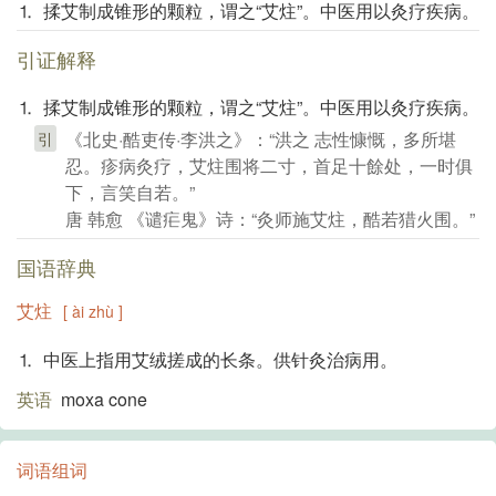
⒈ 揉艾制成锥形的颗粒，谓之“艾炷”。中医用以灸疗疾病。
引证解释
⒈ 揉艾制成锥形的颗粒，谓之“艾炷”。中医用以灸疗疾病。
《北史·酷吏传·李洪之》：“洪之 志性慷慨，多所堪
引
忍。疹病灸疗，艾炷围将二寸，首足十餘处，一时俱
下，言笑自若。”
唐 韩愈 《谴疟鬼》诗：“灸师施艾炷，酷若猎火围。”
国语辞典
艾炷
[ ài zhù ]
⒈ 中医上指用艾绒搓成的长条。供针灸治病用。
英语
moxa cone
词语组词