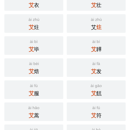
衣
壮
艾
艾
ài zhù
ài zhù
炷
艾
艾
炷
ài bì
ài bì
毕
韠
艾
艾
ài bèi
ài fà
焙
发
艾
艾
ài fú
ài gāo
服
餻
艾
艾
ài hāo
ài fú
蒿
符
艾
艾
ài jiā
ài hè