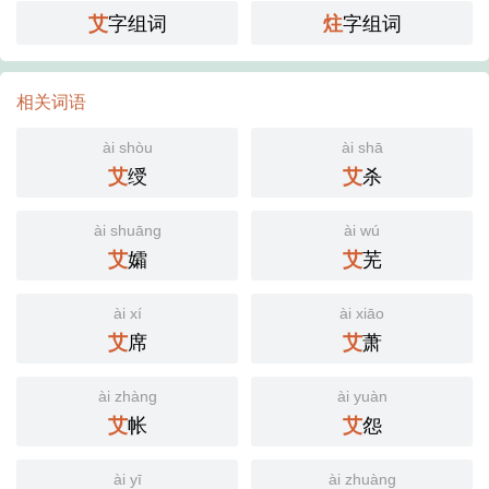
字组词
字组词
艾
炷
相关词语
ài shòu
ài shā
绶
杀
艾
艾
ài shuāng
ài wú
孀
芜
艾
艾
ài xí
ài xiāo
席
萧
艾
艾
ài zhàng
ài yuàn
帐
怨
艾
艾
ài yī
ài zhuàng