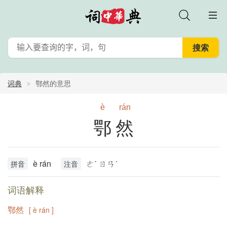
词典
鄂然的意思
è
rán
鄂然
è rán
ㄜˋ ㄖㄢˊ
拼音
注音
词语解释
鄂然
[ è rán ]