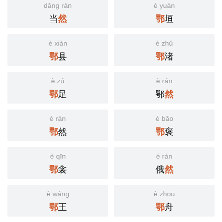
dāng rán
è yuán
当
垣
然
鄂
è xiàn
è zhǔ
县
渚
鄂
鄂
è zú
è rán
足
鄂
鄂
然
è rán
è bāo
然
褒
鄂
鄂
è qīn
é rán
衾
俄
鄂
然
è wáng
è zhōu
王
舟
鄂
鄂