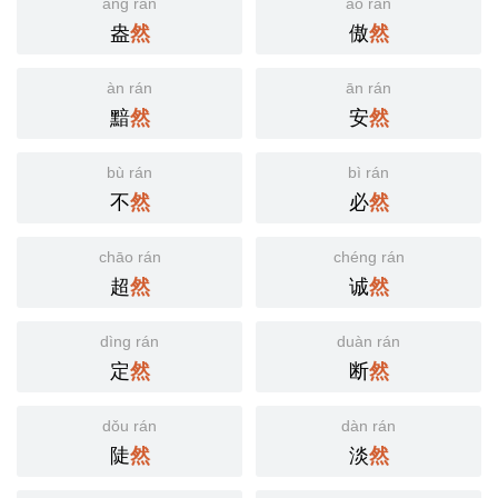
àng rán
ào rán
盎
傲
然
然
àn rán
ān rán
黯
安
然
然
bù rán
bì rán
不
必
然
然
chāo rán
chéng rán
超
诚
然
然
dìng rán
duàn rán
定
断
然
然
dǒu rán
dàn rán
陡
淡
然
然