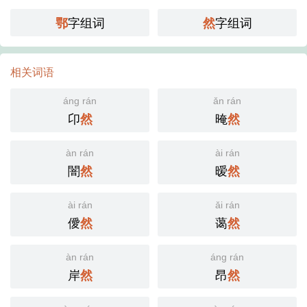
字组词
字组词
鄂
然
相关词语
áng rán
ǎn rán
卬
晻
然
然
àn rán
ài rán
闇
暧
然
然
ài rán
ǎi rán
僾
蔼
然
然
àn rán
áng rán
岸
昂
然
然