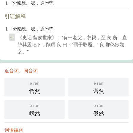
⒈ 吃惊貌。鄂，通“愕”。
引证解释
⒈ 吃惊貌。鄂，通“愕”。
《史记·留侯世家》：“有一老父，衣褐，至 良 所，直
引
堕其履圯下，顾谓 良 曰：‘孺子取履。’ 良 鄂然欲殴
之。”
近音词、同音词
è rán
è rán
愕然
谔然
é rán
é rán
峨然
俄然
词语组词