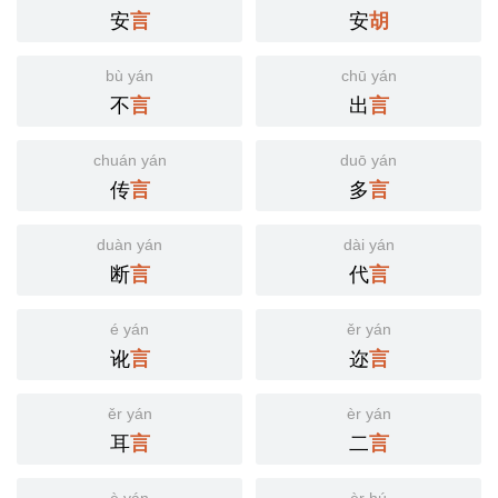
安
安
言
胡
bù yán
chū yán
不
出
言
言
chuán yán
duō yán
传
多
言
言
duàn yán
dài yán
断
代
言
言
é yán
ěr yán
讹
迩
言
言
ěr yán
èr yán
耳
二
言
言