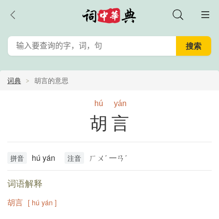
词典
胡言的意思
hú
yán
胡言
hú yán
ㄏㄨˊ 一ㄢˊ
拼音
注音
词语解释
胡言
[ hú yán ]