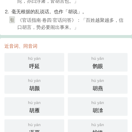
陀，亦曰浮屠，皆胡言也。」
⒉ 毫无根据的乱说话。也作「胡说」。
《官话指南·卷四·官话问答》：「百姓越聚越多，信
引
口胡言，势必要闹出事来。」
近音词、同音词
hū yán
hú yǎn
呼延
鹘眼
hú yán
hú yàn
胡颜
胡燕
hú yàn
hú yān
胡雁
胡渰
hù yán
hù yǎn