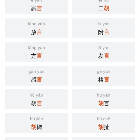
è yán
èr hú
恶
二
言
胡
fàng yán
fù yán
放
附
言
言
fāng yán
fā yán
方
发
言
言
gǎn yán
gé yán
感
格
言
言
hú yán
hú yán
胡
言
言
胡
hú jiāo
hú chě
椒
扯
胡
胡