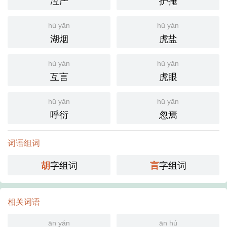
冱严
护掩
hú yān
hǔ yán
湖烟
虎盐
hù yán
hǔ yǎn
互言
虎眼
hū yǎn
hū yān
呼衍
忽焉
词语组词
字组词
字组词
胡
言
相关词语
ān yán
ān hú