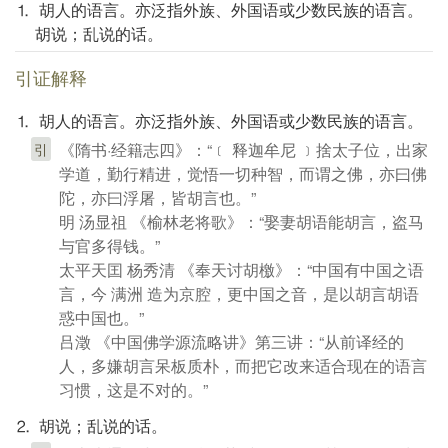
⒈ 胡人的语言。亦泛指外族、外国语或少数民族的语言。
胡说；乱说的话。
引证解释
⒈ 胡人的语言。亦泛指外族、外国语或少数民族的语言。
《隋书·经籍志四》：“﹝ 释迦牟尼 ﹞捨太子位，出家
引
学道，勤行精进，觉悟一切种智，而谓之佛，亦曰佛
陀，亦曰浮屠，皆胡言也。”
明 汤显祖 《榆林老将歌》：“娶妻胡语能胡言，盗马
与官多得钱。”
太平天囯 杨秀清 《奉天讨胡檄》：“中国有中国之语
言，今 满洲 造为京腔，更中国之音，是以胡言胡语
惑中国也。”
吕澂 《中国佛学源流略讲》第三讲：“从前译经的
人，多嫌胡言呆板质朴，而把它改来适合现在的语言
习惯，这是不对的。”
⒉ 胡说；乱说的话。