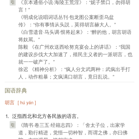
《京本通俗小说·海陵王荒淫》：“妮子禁口，勿得胡
引
言！”
《明成化说唱词话丛刊·包龙图公案断歪乌盆
传》：“你有事情从头説，莫得胡言赫大人。”
《白雪遗音·马头调·恨将起来》：“醉的他，胡言胡语
将奴駡。”
陈毅 《在广州欢送西哈努克宴会上的讲话》：“我国
的建设步伐大大加速了，殖民主义者的一派胡言，也
就一一破产了。”
徐迟 《精神分析》：“疯人分文武两种：武疯出手打
人，动作粗暴；文疯满口胡言，竟日乱说。”
国语辞典
胡言
[ hú yán ]
⒈ 泛指西北和北方各民族的语言。
《隋书·卷三五·经籍志四》：「舍太子位，出家学
引
道，勤行精进，觉悟一切种智，而谓之佛，亦曰佛