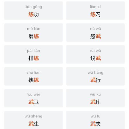
liàn gōng
liàn xí
功
习
练
练
mó liàn
nù wǔ
磨
怒
练
武
pái liàn
ruì wǔ
排
鋭
练
武
shú liàn
wǔ háng
熟
行
练
武
wǔ wèi
wǔ kù
卫
库
武
武
wǔ shēng
wǔ fū
生
夫
武
武