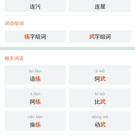
连污
连屋
词语组词
字组词
字组词
练
武
相关词语
ān liàn
ā wǔ
谙
阿
练
武
ā liàn
bǐ wǔ
阿
比
练
武
cāo liàn
dòng wǔ
操
动
练
武