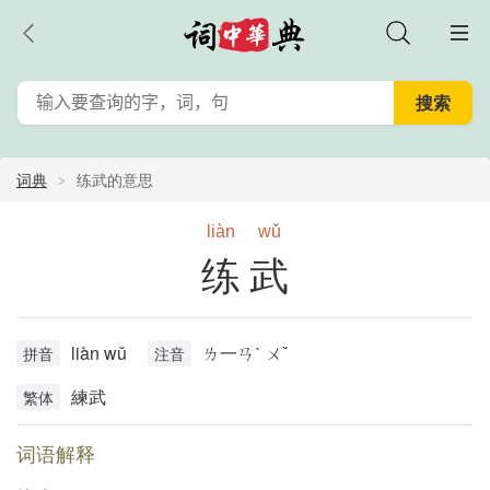
词典
练武的意思
liàn
wǔ
练武
liàn wǔ
ㄌ一ㄢˋ ㄨˇ
拼音
注音
練武
繁体
词语解释