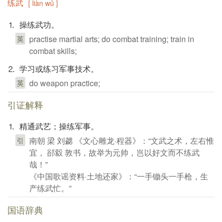
练武
[ liàn wǔ ]
⒈ 操练武功。
practise martial arts; do combat training; train in
英
combat skills;
⒉ 学习或练习军事技术。
do weapon practice;
英
引证解释
⒈ 精通武艺；操练军事。
南朝 梁 刘勰 《文心雕龙·程器》：“文武之术，左右惟
引
宜， 郤縠 敦书，故举为元帅，岂以好文而不练武
哉！”
《中国歌谣资料·土地还家》：“一手锄头一手枪，生
产练武忙。”
国语辞典