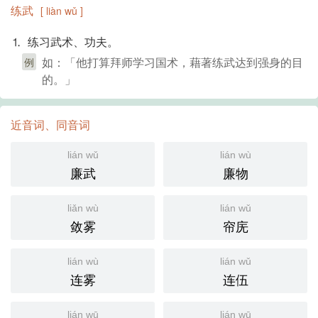
练武
[ liàn wǔ ]
⒈ 练习武术、功夫。
如：「他打算拜师学习国术，藉著练武达到强身的目
例
的。」
近音词、同音词
lián wǔ
lián wù
廉武
廉物
liǎn wù
lián wǔ
敛雾
帘庑
lián wù
lián wǔ
连雾
连伍
lián wū
lián wū