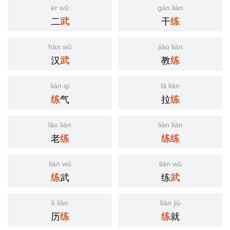
èr wǔ
gàn liàn
二
干
武
练
hàn wǔ
jiào liàn
汉
教
武
练
liàn qì
lā liàn
气
拉
练
练
lǎo liàn
liàn liàn
老
练
练
练
liàn wǔ
liàn wǔ
武
练
练
武
lì liàn
liàn jiù
历
就
练
练