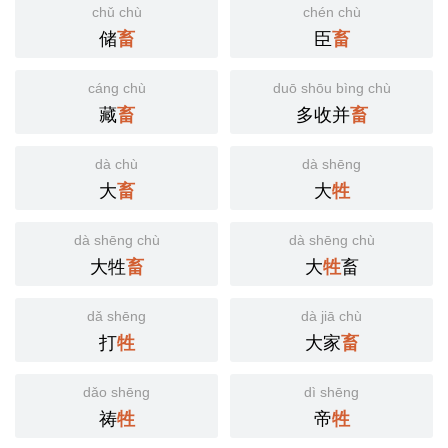
chǔ chù
chén chù
储
臣
畜
畜
cáng chù
duō shōu bìng chù
藏
多收并
畜
畜
dà chù
dà shēng
大
大
畜
牲
dà shēng chù
dà shēng chù
大牲
大
畜
畜
牲
dǎ shēng
dà jiā chù
打
大家
牲
畜
dǎo shēng
dì shēng
祷
帝
牲
牲