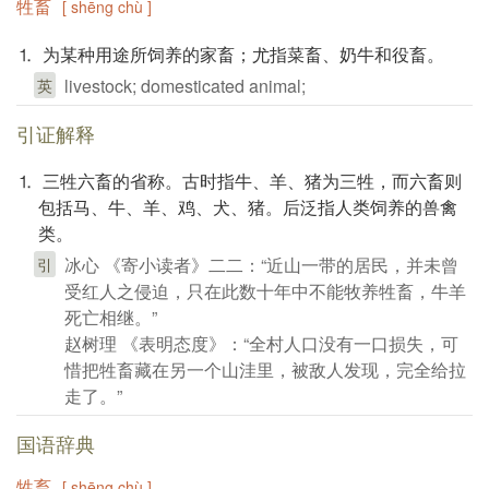
牲畜
[ shēng chù ]
⒈ 为某种用途所饲养的家畜；尤指菜畜、奶牛和役畜。
livestock; domesticated animal;
英
引证解释
⒈ 三牲六畜的省称。古时指牛、羊、猪为三牲，而六畜则
包括马、牛、羊、鸡、犬、猪。后泛指人类饲养的兽禽
类。
冰心 《寄小读者》二二：“近山一带的居民，并未曾
引
受红人之侵迫，只在此数十年中不能牧养牲畜，牛羊
死亡相继。”
赵树理 《表明态度》：“全村人口没有一口损失，可
惜把牲畜藏在另一个山洼里，被敌人发现，完全给拉
走了。”
国语辞典
牲畜
[ shēng chù ]