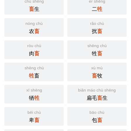
chù shēng
èr shēng
生
二
畜
牲
nóng chù
rǎo chù
农
扰
畜
畜
ròu chù
shēng chù
肉
牲
畜
畜
shēng chù
xù mù
畜
牧
牲
畜
xī shēng
biǎn máo chù shēng
牺
扁毛
生
牲
畜
bēi chù
bāo chù
卑
包
畜
畜