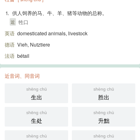
⒈ 供人饲养的马、牛、羊、猪等动物的总称。
牲口
近
英语
domesticated animals, livestock
德语
Vieh, Nutztiere
法语
bétail
近音词、同音词
shēng chū
shèng chū
生出
胜出
shēng chù
shēng chù
生处
升黜
shèng chù
shēng chú