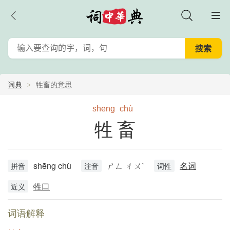
词典
牲畜的意思
shēng
chù
牲畜
shēng chù
ㄕㄥ ㄔㄨˋ
名词
拼音
注音
词性
牲口
近义
词语解释