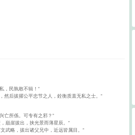
私，民孰敢不辑！”
约，然后拔擢公平忠节之人，銓衡质直无私之士。”
，兴亡所係。可专有之邪？”
壁，巔崖拔出，挟光景而薄星辰。”
有文武略，拔出诸父兄中，近远皆属目。”