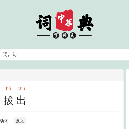
bá
chū
拔出
动词
反义