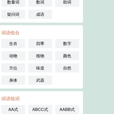
数量词
数词
助词
疑问词
成语
词语组合
生肖
四季
数字
动物
植物
颜色
方位
味道
自然
身体
武器
词语组词
AA式
ABCC式
AABB式