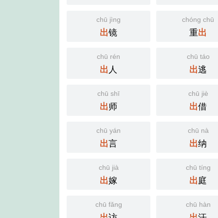
chū jìng
chóng chū
镜
重
出
出
chū rén
chū táo
人
逃
出
出
chū shī
chū jiè
师
借
出
出
chū yán
chū nà
言
纳
出
出
chū jià
chū tíng
嫁
庭
出
出
chū fǎng
chū hàn
访
汗
出
出