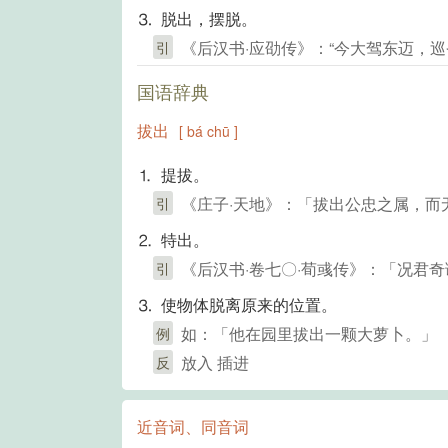
⒊ 脱出，摆脱。
《后汉书·应劭传》：“今大驾东迈，巡
引
国语辞典
拔出
[ bá chū ]
⒈ 提拔。
《庄子·天地》：「拔出公忠之属，而
引
⒉ 特出。
《后汉书·卷七〇·荀彧传》：「况君
引
⒊ 使物体脱离原来的位置。
如：「他在园里拔出一颗大萝卜。」
例
放入 插进
反
近音词、同音词