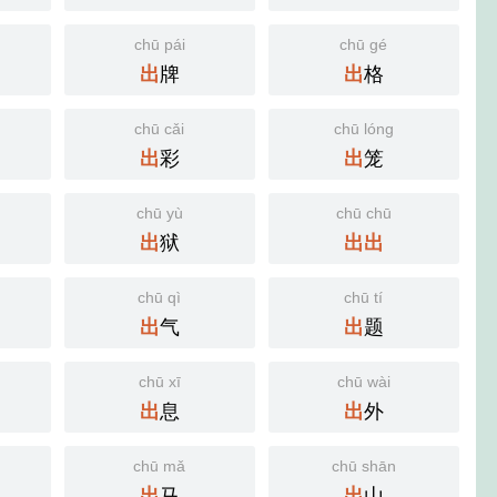
chū pái
chū gé
牌
格
出
出
chū cǎi
chū lóng
彩
笼
出
出
chū yù
chū chū
狱
出
出
出
chū qì
chū tí
气
题
出
出
chū xī
chū wài
息
外
出
出
chū mǎ
chū shān
马
山
出
出