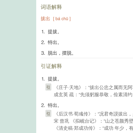
词语解释
拔出
[ bá chū ]
⒈ 提拔。
⒉ 特出。
⒊ 脱出，摆脱。
引证解释
⒈ 提拔。
《庄子·天地》：“拔出公忠之属而无阿
引
成玄英 疏：“先须躬服恭敬，俭素清
⒉ 特出。
《后汉书·荀彧传》：“况君奇謨拔出
引
宋 曾巩 《拟岘台记》：“山之苍颜秀
《清史稿·郑成功传》：“成功 年少，