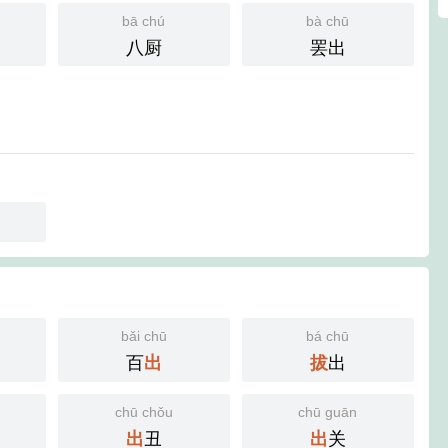
bā chú
bà chū
八厨
罢出
bǎi chū
bá chū
百
出
出
拔
chū chǒu
chū guān
丑
关
出
出