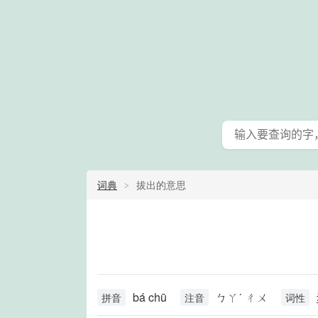
词典
拔出的意思
bá chū
ㄅㄚˊ ㄔㄨ
拼音
注音
词性