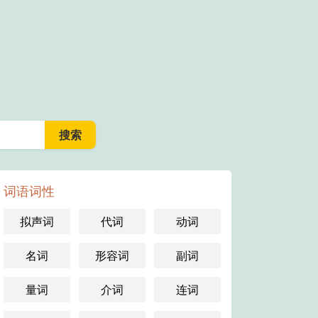
词语词性
拟声词
代词
动词
名词
形容词
副词
量词
介词
连词