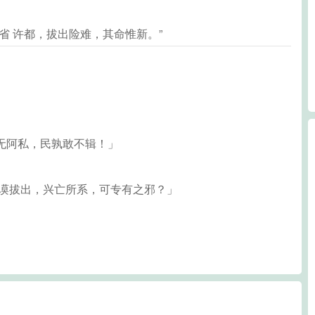
省 许都，拔出险难，其命惟新。”
无阿私，民孰敢不辑！」
奇谟拔出，兴亡所系，可专有之邪？」