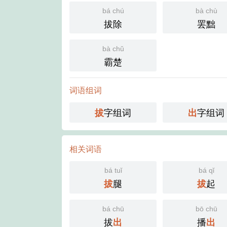
bá chú
bà chù
拔除
罢黜
bà chǔ
霸楚
词语组词
字组词
字组词
拔
出
相关词语
bá tuǐ
bá qǐ
腿
起
拔
拔
bá chū
bō chū
拔
播
出
出