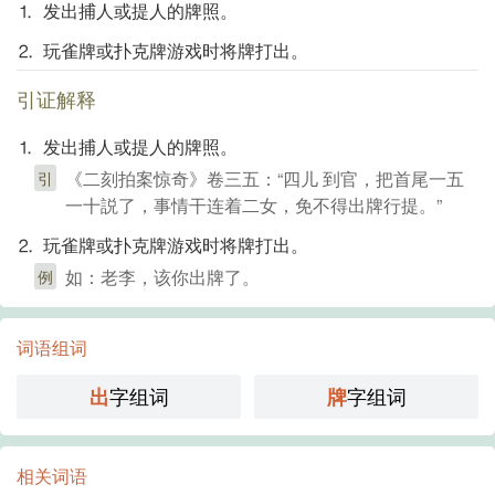
⒈ 发出捕人或提人的牌照。
⒉ 玩雀牌或扑克牌游戏时将牌打出。
引证解释
⒈ 发出捕人或提人的牌照。
《二刻拍案惊奇》卷三五：“四儿 到官，把首尾一五
引
一十説了，事情干连着二女，免不得出牌行提。”
⒉ 玩雀牌或扑克牌游戏时将牌打出。
如：老李，该你出牌了。
例
词语组词
字组词
字组词
出
牌
相关词语