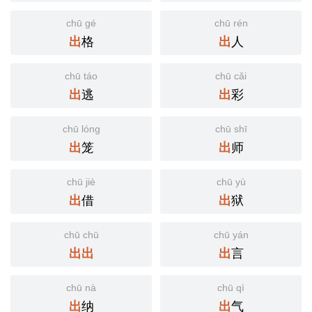
chū gé
chū rén
格
人
出
出
chū táo
chū cǎi
逃
彩
出
出
chū lóng
chū shī
笼
师
出
出
chū jiè
chū yù
借
狱
出
出
chū chū
chū yán
言
出
出
出
chū nà
chū qì
纳
气
出
出