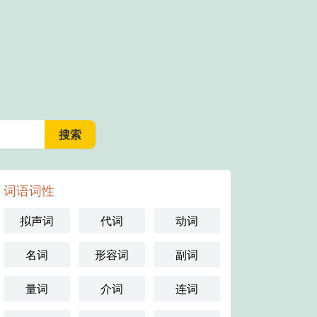
词语词性
拟声词
代词
动词
名词
形容词
副词
量词
介词
连词