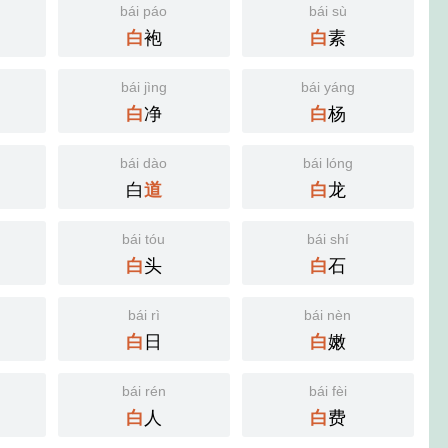
bái páo
bái sù
袍
素
白
白
bái jìng
bái yáng
净
杨
白
白
bái dào
bái lóng
白
龙
道
白
bái tóu
bái shí
头
石
白
白
bái rì
bái nèn
日
嫩
白
白
bái rén
bái fèi
人
费
白
白