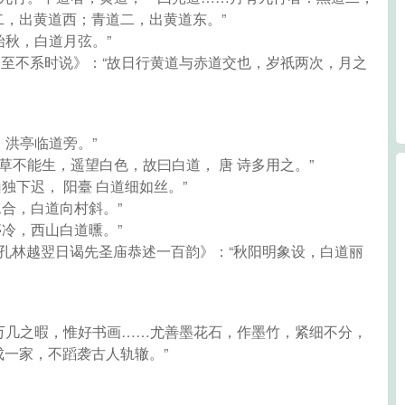
，出黄道西；青道二，出黄道东。”
始秋，白道月弦。”
氏分至不系时说》：“故日行黄道与赤道交也，岁祇两次，月之
，洪亭临道旁。”
草不能生，遥望白色，故曰白道， 唐 诗多用之。”
独下迟， 阳臺 白道细如丝。”
水合，白道向村斜。”
亭冷，西山白道曛。”
谒孔林越翌日谒先圣庙恭述一百韵》：“秋阳明象设，白道丽
宗 万几之暇，惟好书画……尤善墨花石，作墨竹，紧细不分，
一家，不蹈袭古人轨辙。”