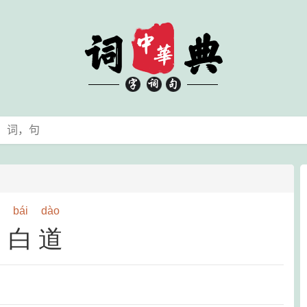
bái
dào
白道