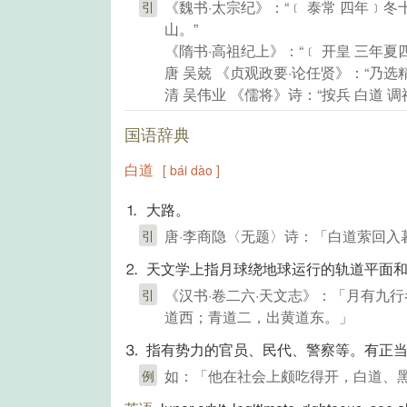
《魏书·太宗纪》：“﹝ 泰常 四年﹞
引
山。”
《隋书·高祖纪上》：“﹝ 开皇 三年夏四
唐 吴兢 《贞观政要·论任贤》：“乃选
清 吴伟业 《儒将》诗：“按兵 白道 
国语辞典
白道
[ bái dào ]
⒈ 大路。
唐·李商隐〈无题〉诗：「白道萦回入
引
⒉ 天文学上指月球绕地球运行的轨道平面
《汉书·卷二六·天文志》：「月有九
引
道西；青道二，出黄道东。」
⒊ 指有势力的官员、民代、警察等。有正
如：「他在社会上颇吃得开，白道、
例