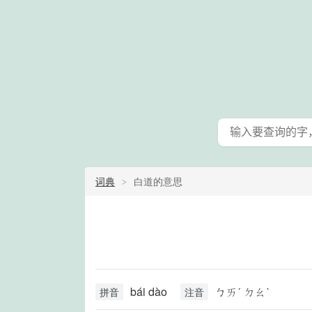
词典
白道的意思
bái dào
ㄅㄞˊ ㄉㄠˋ
拼音
注音