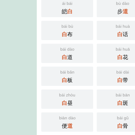
ái bái
bù dào
皑
步
白
道
bái bù
bái huà
布
话
白
白
bái dào
bái huā
道
花
白
白
bái bǎn
bái dài
板
带
白
白
bái zhòu
bái bān
昼
斑
白
白
biàn dào
bái gǔ
便
骨
道
白