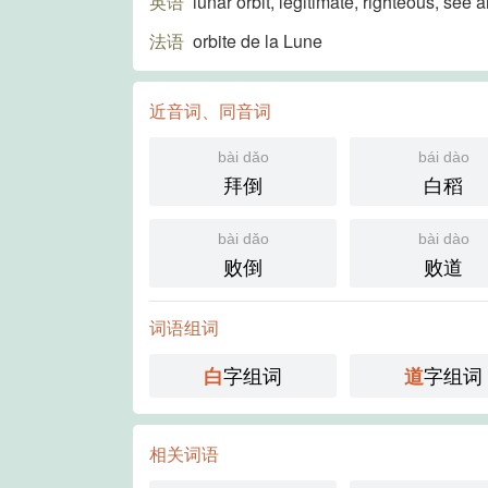
英语
lunar orbit, legitimate, righteous, se
法语
orbite de la Lune
近音词、同音词
bài dǎo
bái dào
拜倒
白稻
bài dǎo
bài dào
败倒
败道
词语组词
字组词
字组词
白
道
相关词语