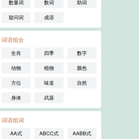
数量词
数词
助词
疑问词
成语
词语组合
生肖
四季
数字
动物
植物
颜色
方位
味道
自然
身体
武器
词语组词
AA式
ABCC式
AABB式