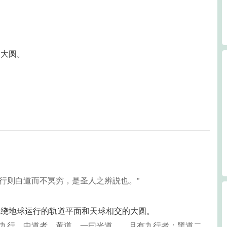
的大圆。
。
不行则白道而不冥穷，是圣人之辨説也。”
球绕地球运行的轨道平面和天球相交的大圆。
有九行。中道者，黄道，一曰光道……月有九行者：黑道二，