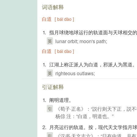
词语解释
白道
[ bái dào ]
⒈ 指月球绕地球运行的轨道面与天球相交
lunar orbit; moon's path;
英
白道
[ bái dào ]
⒈ 江湖上称正派人为白道，邪派人为黑道
righteous outlaws;
英
引证解释
⒈ 阐明道理。
《荀子·正名》：“説行则天下正，説
引
杨倞 注：“白道，明道也。”
⒉ 月亮运行的轨道。按，现代天文学指月
《汉书·天文志六》：“日有中道，月
引