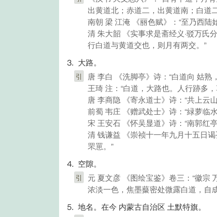
出黄道北；赤道二，出黄道南；白道二
南朝 梁 江淹 《丽色赋》：“至乃西陆
清 朱大韶 《实事求是斋经义·驳万
行白道与黄道交也，则月有两交。”
⒊ 大路。
唐 李白 《洗脚亭》诗：“白道向 姑熟
引
王琦 注：“白道，大路也。人行跡多，
唐 李商隐 《寄永道士》诗：“共上云山
前蜀 韦庄 《赠武处士》诗：“緑萝临
宋 王安石 《怀吴显道》诗：“南郭红
清 钱谦益 《崇祯十一年九月十五日
罘罳。”
⒋ 空隙。
元 夏文彦 《图绘宝鉴》卷三：“徽
引
浓淡一色，焦墨藂密处微露白道，自成
⒌ 地名。在今 内蒙古自治区 土默特旗。