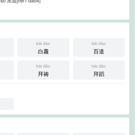
e also 黑道[hei1 dao4]
bái dào
bǎi dào
白纛
百道
bài dǎo
bài dǎo
拜祷
拜蹈