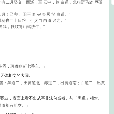
冬十有二月癸亥，西巡，至 云中，踰 白道，北猎野马於 辱孤
月﹞己卯， 卫王 爽 破 突厥 於 白道。”
精骑賫二十日粮，引兵自 白道 袭之。”
调神鶻，挟妓青山驾快牛。”
暮霞，斑骓嘶断七香车。」
和天体相交的大圆。
行者：黑道二，出黄道北；赤道二，出黄道南；白道二，出黄
当职业，表面上看不出从事非法勾当者。与「黑道」相对。
黑道都有朋友。」