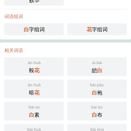
词语组词
字组词
字组词
白
花
相关词语
ān huā
ái bái
鞍
皑
花
白
àn huā
bái páo
暗
袍
花
白
bái sù
bái bù
素
布
白
白
bái huà
bái jìng