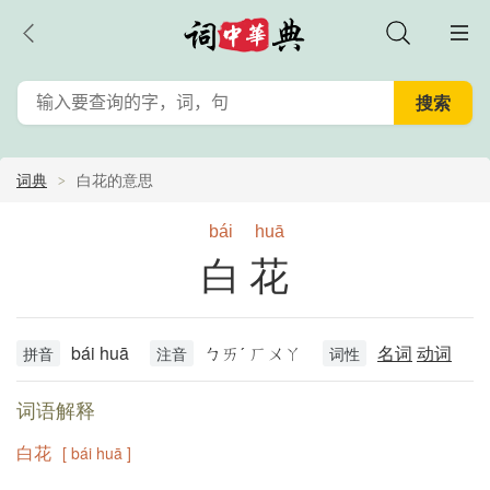
词典
白花的意思
bái
huā
白花
bái huā
ㄅㄞˊ ㄏㄨㄚ
名词
动词
拼音
注音
词性
词语解释
白花
[ bái huā ]