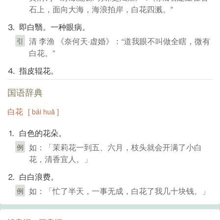
石上，面向大海，海浪拍岸，白花四溅。”
⒊ 即白翳。一种眼病。
清 李渔 《奈何天·虚婚》：“道我眼不叫做全瞎，微有
引
白花。”
⒋ 指皮辊花。
国语辞典
白花
[ bái huā ]
⒈ 白色的花朵。
如：「茉莉花一到五、六月，枝头就会开满了小白
例
花，清香宜人。」
⒉ 白白浪费。
如：「忙了半天，一事无成，白花了我几十块钱。」
例