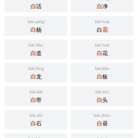
话
净
白
白
bái yáng
bái huā
杨
白
白
花
bái dào
bái huā
道
花
白
白
bái lóng
bái bǎn
龙
板
白
白
bái dài
bái tóu
带
头
白
白
bái shí
bái zhòu
石
昼
白
白