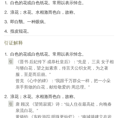
⒈ 白色的花或白色纸花。常用以表示悼念。
⒉ 浪花；水花。水相激而色白，故称。
⒊ 即白翳。一种眼病。
⒋ 指皮辊花。
引证解释
⒈ 白色的花或白色纸花。常用以表示悼念。
《晋书·后妃传下·成恭杜皇后》：“先是， 三吴 女子相
引
与簪白花，望之如素柰，传言天公织女死，为之著
服，至是而后崩。”
曾克 《心中的碑》：“我跟千万群众一样，把一小朵
亲手剪做的白花，献给敬爱的 周总理。”
⒉ 浪花；水花。水相激而色白，故称。
唐 顾况 《望简寂观》诗：“仙人住在最高处，向晚春
引
泉流白花。”
黄炳钧 《东欧游踪·明珠更灿烂》：“南城墙建立在岩