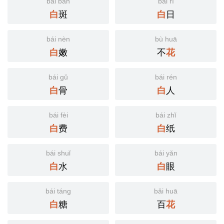
bái bān
bái rì
斑
日
白
白
bái nèn
bù huā
嫩
不
白
花
bái gǔ
bái rén
骨
人
白
白
bái fèi
bái zhǐ
费
纸
白
白
bái shuǐ
bái yǎn
水
眼
白
白
bái táng
bǎi huā
糖
百
白
花