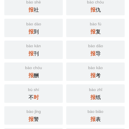
bào shè
bào chóu
社
仇
报
报
bào dào
bào fù
到
复
报
报
bào kān
bào dǎo
刊
导
报
报
bào chóu
bào kǎo
酬
考
报
报
bù shí
bào zhǐ
不
纸
时
报
bào jǐng
bào biǎo
警
表
报
报