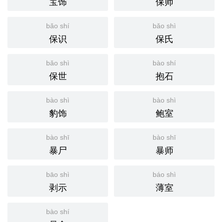
宝饰
保师
bǎo shí
bǎo shì
保识
保氏
bǎo shì
bào shí
保世
抱石
bào shì
bào shì
豹饰
鲍室
bào shī
bào shī
暴尸
暴师
bāo shì
báo shì
剥示
薄室
bào shí