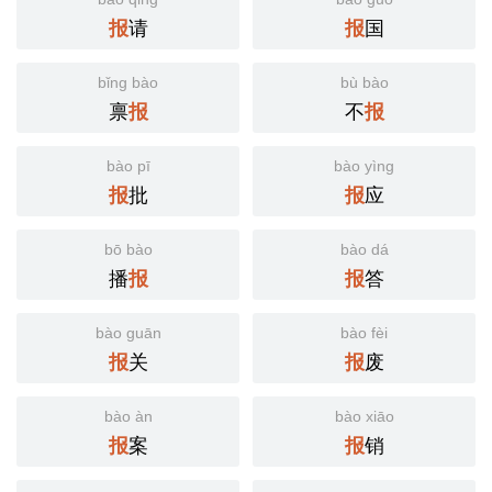
请
国
报
报
bǐng bào
bù bào
禀
不
报
报
bào pī
bào yìng
批
应
报
报
bō bào
bào dá
播
答
报
报
bào guān
bào fèi
关
废
报
报
bào àn
bào xiāo
案
销
报
报