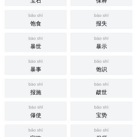
宝石
保释
bǎo shí
bào shī
饱食
报失
bào shì
bào shì
暴世
暴示
bào shì
bǎo shí
暴事
饱识
bào shī
bào shì
报施
虣世
bào shǐ
bǎo shì
儤使
宝势
bǎo shì
bǎo shī