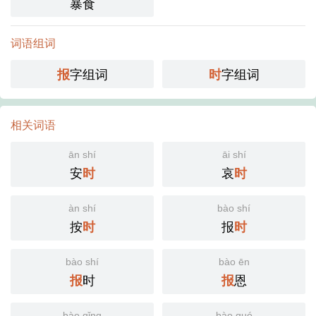
暴食
词语组词
字组词
字组词
报
时
相关词语
ān shí
āi shí
安
哀
时
时
àn shí
bào shí
按
报
时
时
bào shí
bào ēn
时
恩
报
报
bào qǐng
bào guó