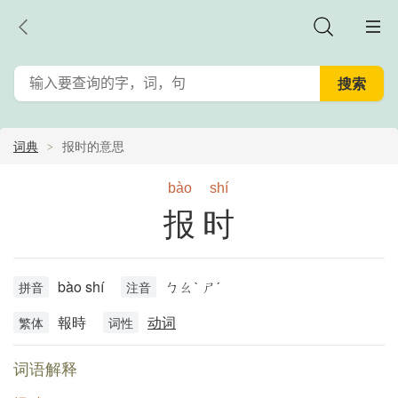
词典
报时的意思
bào
shí
报时
bào shí
ㄅㄠˋ ㄕˊ
拼音
注音
報時
动词
繁体
词性
词语解释