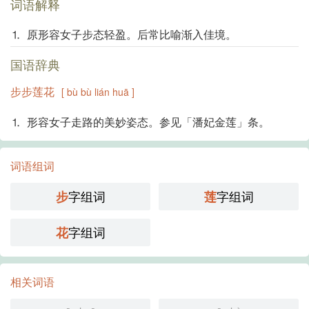
词语解释
⒈ 原形容女子步态轻盈。后常比喻渐入佳境。
国语辞典
步步莲花
[ bù bù lián huā ]
⒈ 形容女子走路的美妙姿态。参见「潘妃金莲」条。
词语组词
字组词
字组词
步
莲
字组词
花
相关词语