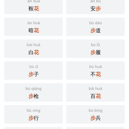
ān huā
ān bù
鞍
安
花
步
àn huā
bù dào
暗
道
花
步
bái huā
bù lǚ
白
履
花
步
bù zǐ
bù huā
子
不
步
花
bù qiāng
bǎi huā
枪
百
步
花
bù xíng
bù bīng
行
兵
步
步