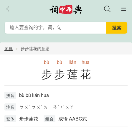
词典
步步莲花的意思
bù
bù
lián
huā
步步莲花
bù bù lián huā
拼音
ㄅㄨˋ ㄅㄨˋ ㄌ一ㄢˊ ㄏㄨㄚ
注音
步步蓮花
成语
AABC式
繁体
组合