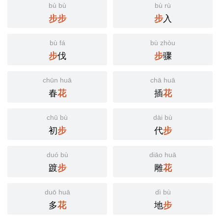
bù bù
bù rù
入
步
步
步
bù fá
bù zhòu
伐
骤
步
步
chūn huā
chā huā
春
插
花
花
chū bù
dài bù
初
代
步
步
duó bù
diāo huā
踱
雕
步
花
duō huā
dì bù
多
地
花
步