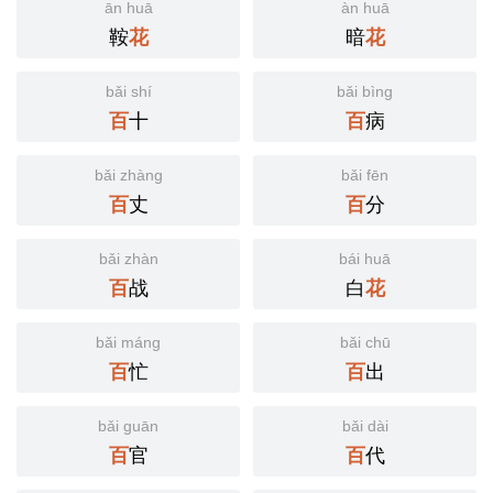
ān huā
àn huā
鞍
暗
花
花
bǎi shí
bǎi bìng
十
病
百
百
bǎi zhàng
bǎi fēn
丈
分
百
百
bǎi zhàn
bái huā
战
白
百
花
bǎi máng
bǎi chū
忙
出
百
百
bǎi guān
bǎi dài
官
代
百
百