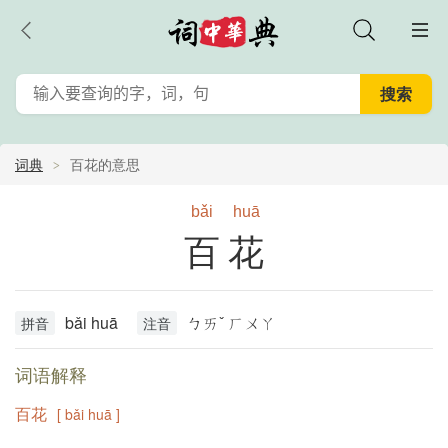
词典
百花的意思
bǎi
huā
百花
bǎi huā
ㄅㄞˇ ㄏㄨㄚ
拼音
注音
词语解释
百花
[ bǎi huā ]