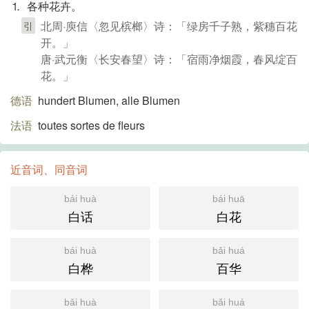
⒈ 各种花卉。
北周·庾信〈忽见槟榔〉诗：「绿房千子熟，紫穗百花
引
开。」
唐·武元衡〈长安春望〉诗：「宿雨净烟霞，春风绽百
花。」
德语
hundert Blumen, alle Blumen
法语
toutes sortes de fleurs
近音词、同音词
bái huà
bái huā
白话
白花
bái huà
bǎi huá
白桦
百华
bǎi huà
bǎi huá