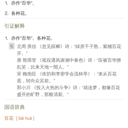
⒈ 亦作“百华”。
⒉ 各种花。
引证解释
⒈ 亦作“百华”。各种花。
北周 庾信 《忽见槟榔》诗：“緑房千子熟，紫穗百花
引
开。”
唐 熊孺登 《祗役遇风谢湘中春色》诗：“应被百华撩
乱笑，比来天地一閒人。”
宋 梅尧臣 《依韵和李密学会流杯亭》：“来从百花
底，转向众宾前。”
郭小川 《投入火热的斗争》诗：“就连梦，都像百花
盛开的旷野，那般清新。”
国语辞典
百花
[ bǎi huā ]