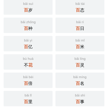
bǎi suì
bǎi tài
岁
态
百
百
bǎi zhǒng
bǎi rì
种
日
百
百
bǎi yì
bǎi mǐ
亿
米
百
百
bù huā
bǎi líng
不
灵
花
百
bǎi bèi
bǎi míng
倍
名
百
百
bǎi lǐ
bǎi shì
里
事
百
百