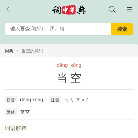
词典
当空的意思
dāng
kōng
当空
dāng kōng
ㄉㄤ ㄎㄨㄥ
拼音
注音
當空
繁体
词语解释