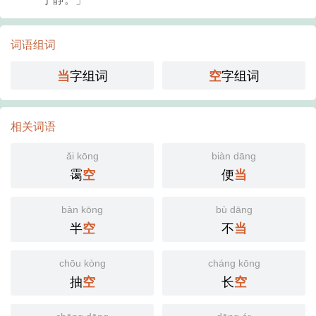
词语组词
字组词
字组词
当
空
相关词语
ǎi kōng
biàn dāng
霭
便
空
当
bàn kōng
bù dāng
半
不
空
当
chōu kòng
cháng kōng
抽
长
空
空