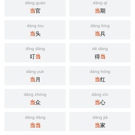
dāng guān
dāng qī
官
期
当
当
dàng tou
dāng bīng
头
兵
当
当
dīng dāng
dé dàng
叮
得
当
当
dàng yuè
dāng hóng
月
红
当
当
dāng zhòng
dāng xīn
众
心
当
当
dāng dāng
dāng jiā
家
当
当
当