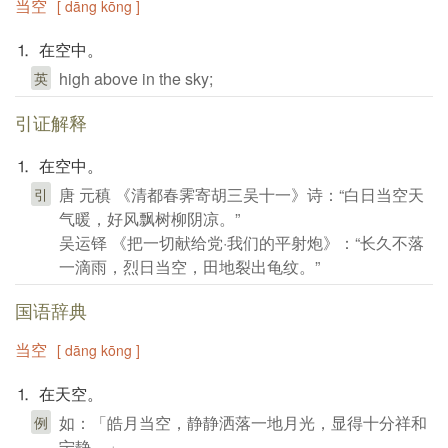
当空
[ dāng kōng ]
⒈ 在空中。
high above in the sky;
英
引证解释
⒈ 在空中。
唐 元稹 《清都春霁寄胡三吴十一》诗：“白日当空天
引
气暖，好风飘树柳阴凉。”
吴运铎 《把一切献给党·我们的平射炮》：“长久不落
一滴雨，烈日当空，田地裂出龟纹。”
国语辞典
当空
[ dāng kōng ]
⒈ 在天空。
如：「皓月当空，静静洒落一地月光，显得十分祥和
例
宁静。」