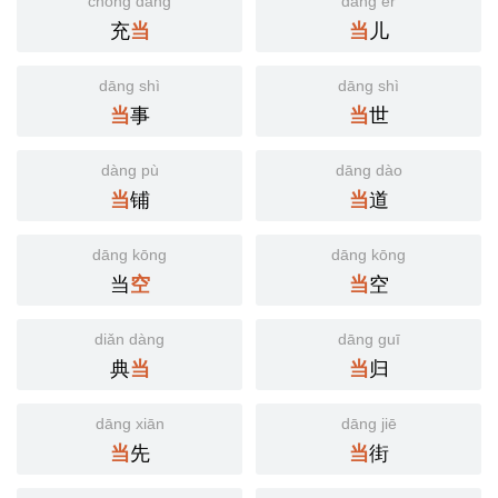
chōng dāng
dāng ér
充
儿
当
当
dāng shì
dāng shì
事
世
当
当
dàng pù
dāng dào
铺
道
当
当
dāng kōng
dāng kōng
当
空
空
当
diǎn dàng
dāng guī
典
归
当
当
dāng xiān
dāng jiē
先
街
当
当