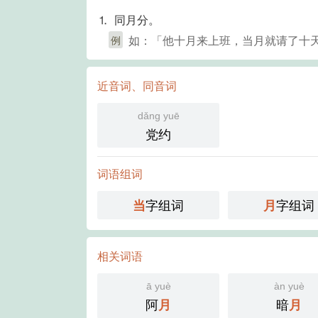
⒈ 同月分。
如：「他十月来上班，当月就请了十
例
近音词、同音词
dǎng yuē
党约
词语组词
字组词
字组词
当
月
相关词语
ā yuè
àn yuè
阿
暗
月
月