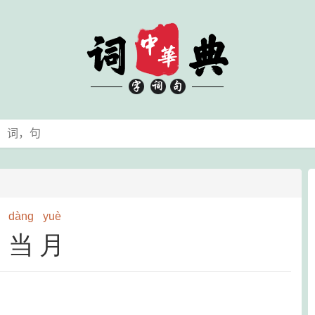
dàng
yuè
当月