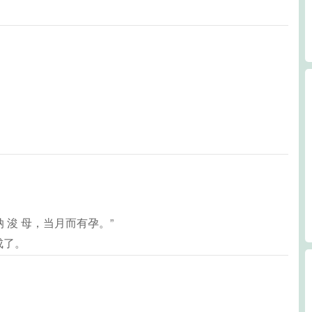
纳 浚 母，当月而有孕。”
成了。