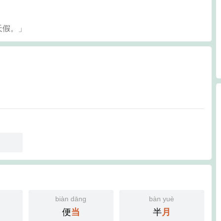
天假。」
biàn dāng
bàn yuè
便
半
当
月