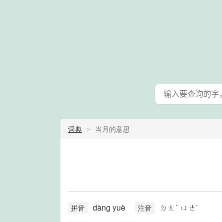
词典
当月的意思
dàng yuè
ㄉㄤˋ ㄩㄝˋ
拼音
注音