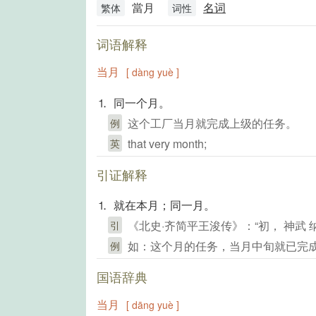
當月
名词
繁体
词性
词语解释
当月
[ dàng yuè ]
⒈ 同一个月。
这个工厂当月就完成上级的任务。
例
that very month;
英
引证解释
⒈ 就在本月；同一月。
《北史·齐简平王浚传》：“初， 神武 
引
如：这个月的任务，当月中旬就已完
例
国语辞典
当月
[ dāng yuè ]