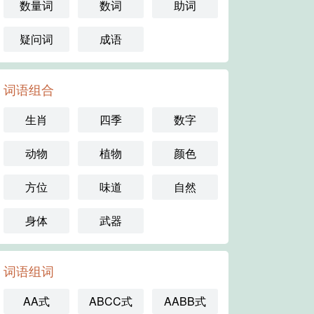
数量词
数词
助词
疑问词
成语
词语组合
生肖
四季
数字
动物
植物
颜色
方位
味道
自然
身体
武器
词语组词
AA式
ABCC式
AABB式