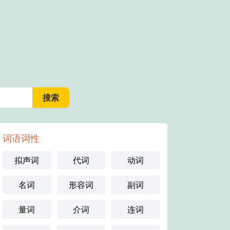
词语词性
拟声词
代词
动词
名词
形容词
副词
量词
介词
连词