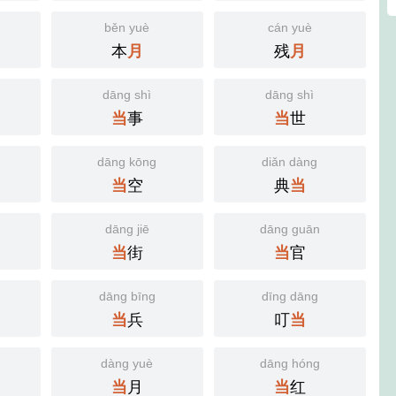
běn yuè
cán yuè
本
残
月
月
dāng shì
dāng shì
事
世
当
当
dāng kōng
diǎn dàng
空
典
当
当
dāng jiē
dāng guān
街
官
当
当
dāng bīng
dīng dāng
兵
叮
当
当
dàng yuè
dāng hóng
月
红
当
当