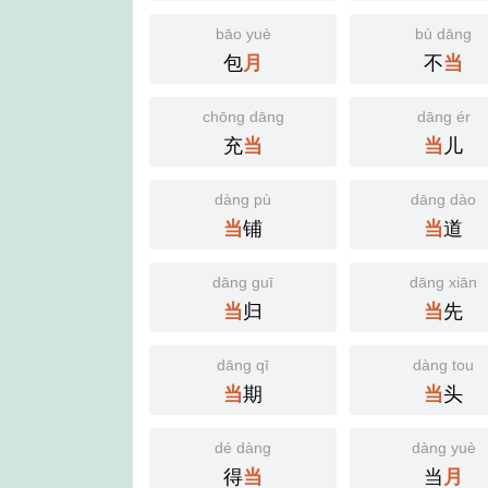
bāo yuè
bù dāng
包
不
月
当
chōng dāng
dāng ér
充
儿
当
当
dàng pù
dāng dào
铺
道
当
当
dāng guī
dāng xiān
归
先
当
当
dāng qī
dàng tou
期
头
当
当
dé dàng
dàng yuè
得
当
当
月