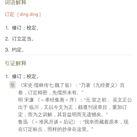
词语解释
订定
[ dìng dìng ]
⒈ 修订；校定。
⒉ 订立定当。
⒊ 约定。
引证解释
⒈ 修订；校定。
《宋史·儒林传七·魏了翁》：“乃著《九经要义》百
引
卷，订定精密，先儒所未有。”
明 宋濂 《＜孝经集善＞序》：“元 室之初， 吴文正公
出于 临川，又以今文为正，颇遵刊误章目，重加订
定，而为之训解，其旨益明而无遗憾矣。”
鲁迅 《＜准风月谈＞后记》：“我幸而藏着原本，现
在订定标点，照样的抄录在这里。”