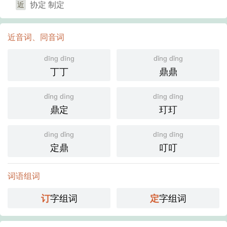
协定 制定
近
近音词、同音词
dīng dīng
dǐng dǐng
丁丁
鼎鼎
dǐng dìng
dīng dīng
鼎定
玎玎
dìng dǐng
dīng dīng
定鼎
叮叮
词语组词
字组词
字组词
订
定