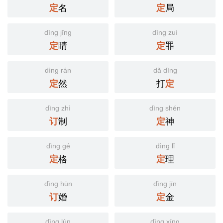
名
局
定
定
dìng jīng
dìng zuì
睛
罪
定
定
dìng rán
dǎ dìng
然
打
定
定
dìng zhì
dìng shén
制
神
订
定
dìng gé
dìng lǐ
格
理
定
定
dìng hūn
dìng jīn
婚
金
订
定
dìng lùn
dìng xíng