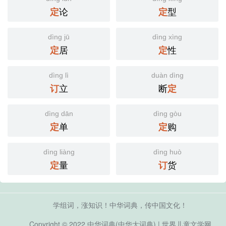
论
型
定
定
dìng jū
dìng xìng
居
性
定
定
dìng lì
duàn dìng
立
断
订
定
dìng dān
dìng gòu
单
购
定
定
dìng liàng
dìng huò
量
货
定
订
学组词，涨知识！中华词典，传中国文化！
Copyright © 2022
中华词典(中华大词典)
|
世界儿童文学网