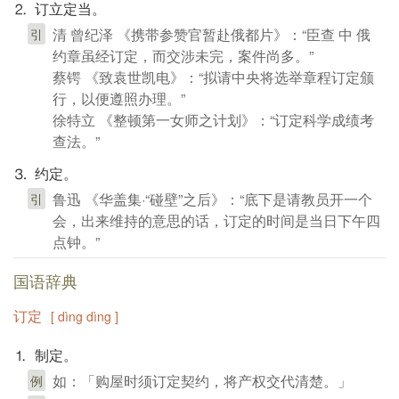
⒉ 订立定当。
清 曾纪泽 《携带参赞官暂赴俄都片》：“臣查 中 俄
引
约章虽经订定，而交涉未完，案件尚多。”
蔡锷 《致袁世凯电》：“拟请中央将选举章程订定颁
行，以便遵照办理。”
徐特立 《整顿第一女师之计划》：“订定科学成绩考
查法。”
⒊ 约定。
鲁迅 《华盖集·“碰壁”之后》：“底下是请教员开一个
引
会，出来维持的意思的话，订定的时间是当日下午四
点钟。”
国语辞典
订定
[ dìng dìng ]
⒈ 制定。
如：「购屋时须订定契约，将产权交代清楚。」
例