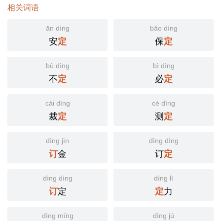
相关词语
ān dìng
bǎo dìng
安
保
定
定
bù dìng
bì dìng
不
必
定
定
cái dìng
cè dìng
裁
测
定
定
dìng jīn
dìng dìng
金
订
订
定
dìng dìng
dìng lì
定
力
订
定
dìng míng
dìng jú