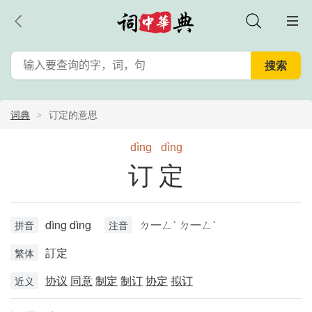
词典
订定的意思
dìng
dìng
订定
dìng dìng
ㄉ一ㄥˋ ㄉ一ㄥˋ
拼音
注音
訂定
繁体
协议
同意
制定
制订
协定
拟订
近义