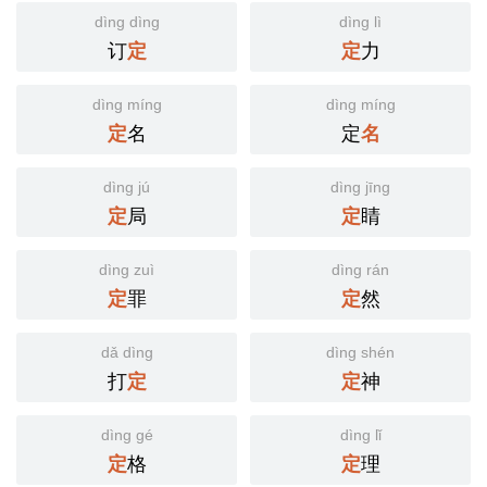
dìng dìng
dìng lì
订
力
定
定
dìng míng
dìng míng
名
定
定
名
dìng jú
dìng jīng
局
睛
定
定
dìng zuì
dìng rán
罪
然
定
定
dǎ dìng
dìng shén
打
神
定
定
dìng gé
dìng lǐ
格
理
定
定