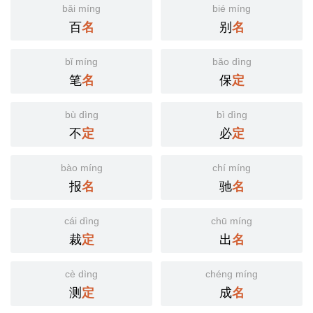
bǎi míng
bié míng
百
别
名
名
bǐ míng
bǎo dìng
笔
保
名
定
bù dìng
bì dìng
不
必
定
定
bào míng
chí míng
报
驰
名
名
cái dìng
chū míng
裁
出
定
名
cè dìng
chéng míng
测
成
定
名