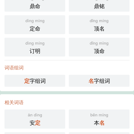
鼎命
鼎铭
dìng mìng
dǐng míng
定命
顶名
dìng míng
dǐng mìng
订明
顶命
词语组词
字组词
字组词
定
名
相关词语
ān dìng
běn míng
安
本
定
名