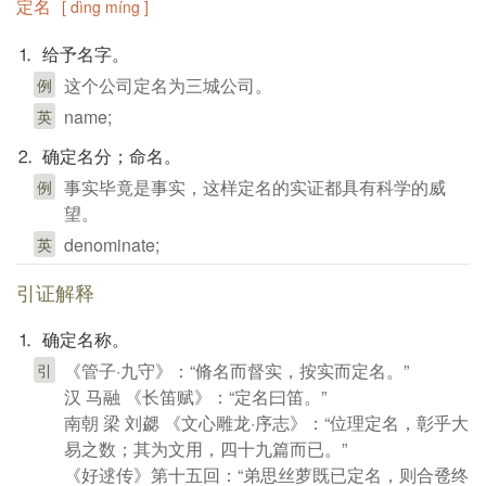
定名
[ dìng míng ]
⒈ 给予名字。
这个公司定名为三城公司。
例
name;
英
⒉ 确定名分；命名。
事实毕竟是事实，这样定名的实证都具有科学的威
例
望。
denominate;
英
引证解释
⒈ 确定名称。
《管子·九守》：“脩名而督实，按实而定名。”
引
汉 马融 《长笛赋》：“定名曰笛。”
南朝 梁 刘勰 《文心雕龙·序志》：“位理定名，彰乎大
易之数；其为文用，四十九篇而已。”
《好逑传》第十五回：“弟思丝萝既已定名，则合卺终