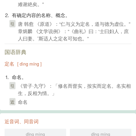
难谢絶矣。”
⒉ 有确定内容的名称、概念。
唐 韩愈 《原道》：“仁与义为定名，道与德为虚位。”
引
章炳麟 《文学说例》：“《曲礼》曰：‘士曰妇人，庶
人曰妻。’斯适人之定名可知也。”
国语辞典
定名
[ dìng míng ]
⒈ 命名。
《管子·九守》：「修名而督实，按实而定名。名实相
引
生，反相为情。」
命名
近
近音词、同音词
dǐng mìng
dǐng míng