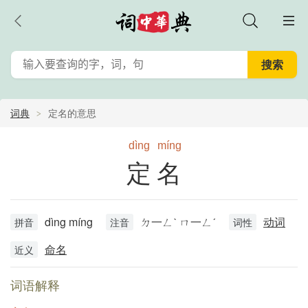
词典
定名的意思
dìng
míng
定名
dìng míng
ㄉ一ㄥˋ ㄇ一ㄥˊ
动词
拼音
注音
词性
命名
近义
词语解释