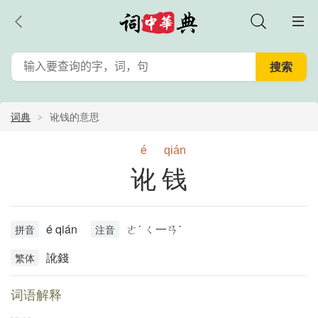
词典
讹钱的意思
é
qián
讹钱
é qián
ㄜˊ ㄑ一ㄢˊ
拼音
注音
訛錢
繁体
词语解释