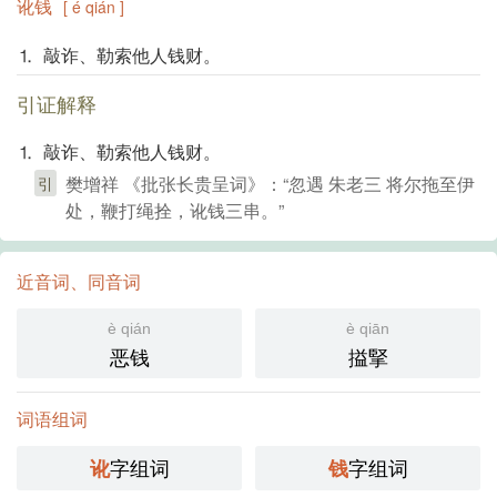
讹钱
[ é qián ]
⒈ 敲诈、勒索他人钱财。
引证解释
⒈ 敲诈、勒索他人钱财。
樊增祥 《批张长贵呈词》：“忽遇 朱老三 将尔拖至伊
引
处，鞭打绳拴，讹钱三串。”
近音词、同音词
è qián
è qiān
恶钱
搤掔
词语组词
字组词
字组词
讹
钱