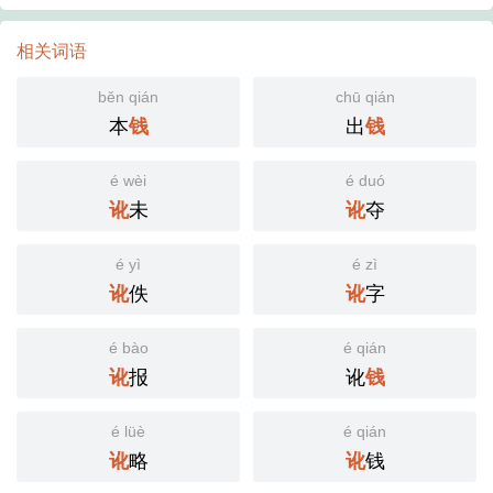
相关词语
běn qián
chū qián
本
出
钱
钱
é wèi
é duó
未
夺
讹
讹
é yì
é zì
佚
字
讹
讹
é bào
é qián
报
讹
讹
钱
é lüè
é qián
略
钱
讹
讹