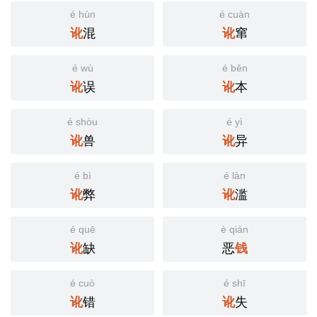
é hùn
é cuàn
混
窜
讹
讹
é wù
é běn
误
本
讹
讹
é shòu
é yì
兽
异
讹
讹
é bì
é làn
弊
滥
讹
讹
é quē
è qián
缺
恶
讹
钱
é cuò
é shī
错
失
讹
讹