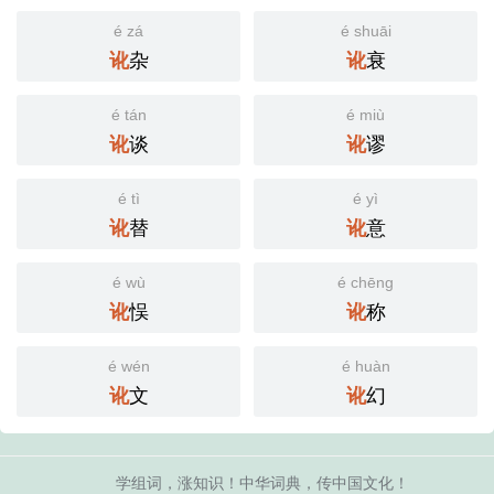
é zá
é shuāi
杂
衰
讹
讹
é tán
é miù
谈
谬
讹
讹
é tì
é yì
替
意
讹
讹
é wù
é chēng
悮
称
讹
讹
é wén
é huàn
文
幻
讹
讹
学组词，涨知识！中华词典，传中国文化！