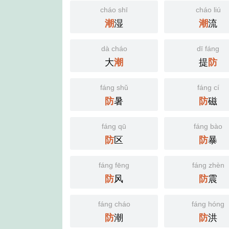
cháo shī
cháo liú
湿
流
潮
潮
dà cháo
dī fáng
大
提
潮
防
fáng shǔ
fáng cí
暑
磁
防
防
fáng qū
fáng bào
区
暴
防
防
fáng fēng
fáng zhèn
风
震
防
防
fáng cháo
fáng hóng
潮
洪
防
防