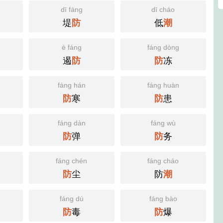
dī fáng
dī cháo
堤
低
防
潮
è fáng
fáng dòng
遏
冻
防
防
fáng hán
fáng huàn
寒
患
防
防
fáng dàn
fáng wù
弹
务
防
防
fáng chén
fáng cháo
尘
防
防
潮
fáng dú
fáng bào
毒
爆
防
防