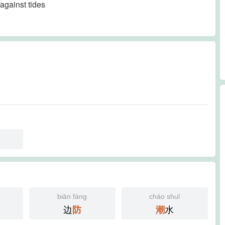
against tides
biān fáng
cháo shuǐ
边
水
防
潮