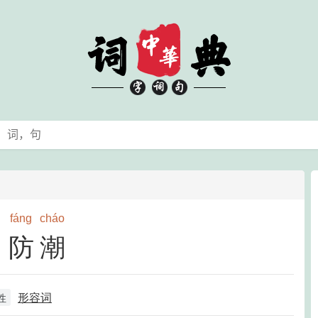
fáng
cháo
防潮
形容词
性