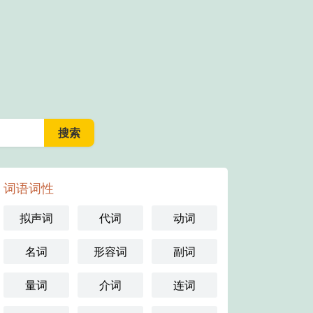
词语词性
拟声词
代词
动词
名词
形容词
副词
量词
介词
连词