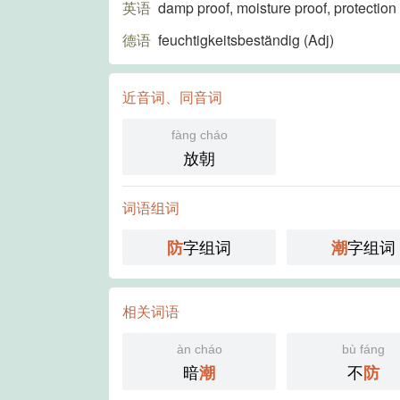
英语
damp proof, moisture proof, protection 
德语
feuchtigkeitsbeständig (Adj)​
近音词、同音词
fàng cháo
放朝
词语组词
字组词
字组词
防
潮
相关词语
àn cháo
bù fáng
暗
不
潮
防