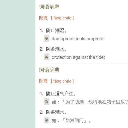
词语解释
防潮
[ fáng cháo ]
⒈ 防止潮湿。
dampproof; moistureproof;
英
⒉ 防备潮水。
protection against the tide;
英
国语辞典
防潮
[ fáng cháo ]
⒈ 防止湿气产生。
如：「为了防潮，他特地在箱子里放
例
⒉ 防备潮水。
如：「防潮闸门」。
例