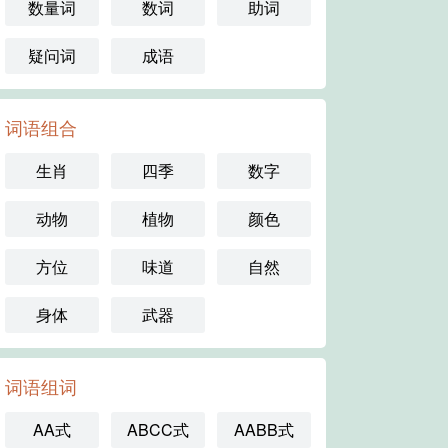
数量词
数词
助词
疑问词
成语
词语组合
生肖
四季
数字
动物
植物
颜色
方位
味道
自然
身体
武器
词语组词
AA式
ABCC式
AABB式