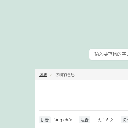
词典
防潮的意思
fáng cháo
ㄈㄤˊ ㄔㄠˊ
拼音
注音
词