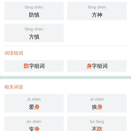
fáng shèn
fāng shén
防慎
方神
fāng shèn
方慎
词语组词
字组词
字组词
防
身
相关词语
ài shēn
āi shēn
爱
挨
身
身
ān shēn
bù fáng
安
不
身
防