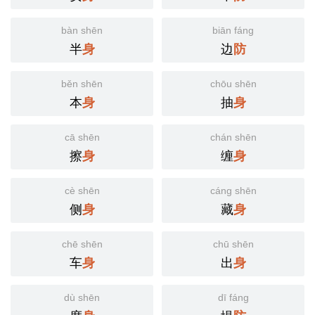
bàn shēn
biān fáng
半
边
身
防
běn shēn
chōu shēn
本
抽
身
身
cā shēn
chán shēn
擦
缠
身
身
cè shēn
cáng shēn
侧
藏
身
身
chē shēn
chū shēn
车
出
身
身
dù shēn
dī fáng