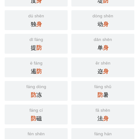
度
堤
身
防
dú shēn
dòng shēn
独
动
身
身
dī fáng
dān shēn
提
单
防
身
è fáng
ěr shēn
遏
迩
防
身
fáng dòng
fáng shǔ
冻
暑
防
防
fáng cí
fǎ shēn
磁
法
防
身
fén shēn
fáng hán