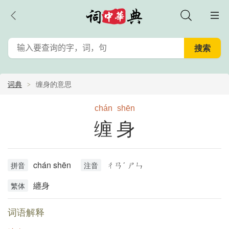
词典
缠身的意思
chán
shēn
缠身
chán shēn
ㄔㄢˊ ㄕㄣ
拼音
注音
纏身
繁体
词语解释