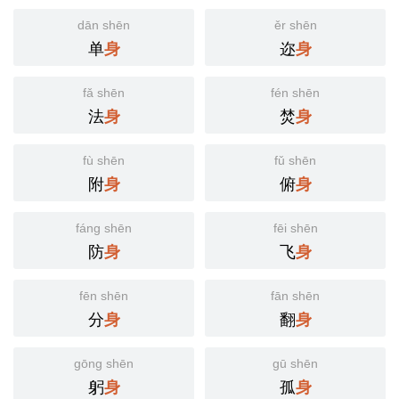
dān shēn
ěr shēn
单
迩
身
身
fǎ shēn
fén shēn
法
焚
身
身
fù shēn
fǔ shēn
附
俯
身
身
fáng shēn
fēi shēn
防
飞
身
身
fēn shēn
fān shēn
分
翻
身
身
gōng shēn
gū shēn
躬
孤
身
身