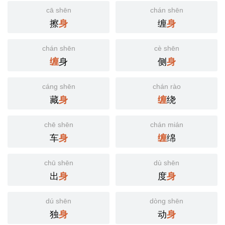
cā shēn
chán shēn
擦
缠
身
身
chán shēn
cè shēn
身
侧
缠
身
cáng shēn
chán rào
藏
绕
身
缠
chē shēn
chán mián
车
绵
身
缠
chū shēn
dù shēn
出
度
身
身
dú shēn
dòng shēn
独
动
身
身