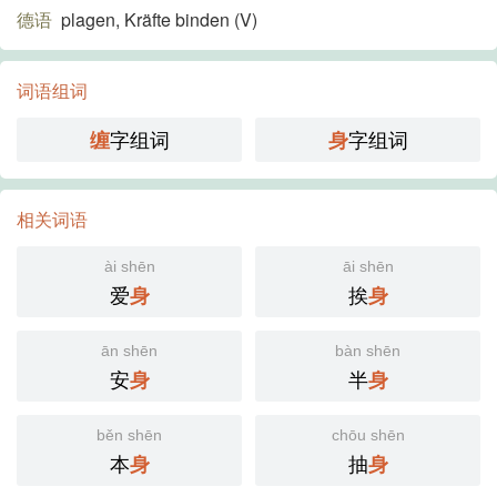
德语
plagen, Kräfte binden (V)​
词语组词
字组词
字组词
缠
身
相关词语
ài shēn
āi shēn
爱
挨
身
身
ān shēn
bàn shēn
安
半
身
身
běn shēn
chōu shēn
本
抽
身
身