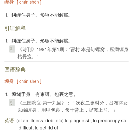
缠身
[ chán shēn ]
⒈ 纠缠住身子。形容不能解脱。
引证解释
⒈ 纠缠住身子。形容不能解脱。
《诗刊》1981年第1期：“曹村 本是钉螺窝，瘟病缠身
引
枯骨瘦。”
国语辞典
缠身
[ chán shēn ]
⒈ 缠绕于身，有束缚、包裹之意。
《三国演义·第一九回》：「次夜二更时分，吕布将女
引
以绵缠身，用甲包裹，负于背上，提戟上马。」
英语
(of an illness, debt etc)​ to plague sb, to preoccupy sb,
difficult to get rid of