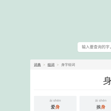
词典
组词
身字组词
ài shēn
āi shēn
爱
挨
身
身