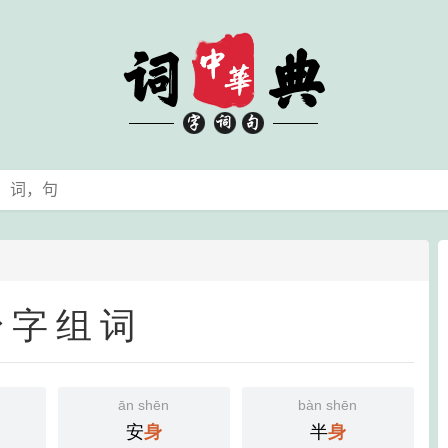
身字组词
ān shēn
bàn shēn
安
半
身
身