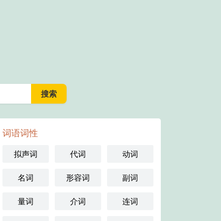
词语词性
拟声词
代词
动词
名词
形容词
副词
量词
介词
连词