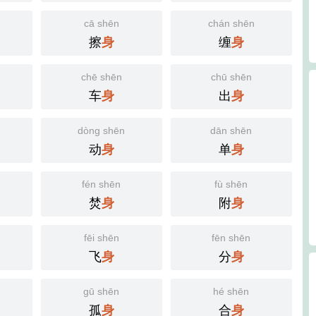
cā shēn
chán shēn
擦
缠
身
身
chē shēn
chū shēn
车
出
身
身
dòng shēn
dān shēn
动
单
身
身
fén shēn
fù shēn
焚
附
身
身
fēi shēn
fēn shēn
飞
分
身
身
gū shēn
hé shēn
孤
合
身
身