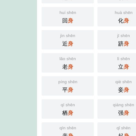
huí shēn
huà shēn
回
化
身
身
jìn shēn
jī shēn
近
跻
身
身
lǎo shēn
lì shēn
老
立
身
身
píng shēn
qiè shēn
平
妾
身
身
qī shēn
qiáng shēn
栖
强
身
身
qīn shēn
qǐ shēn
亲
起
身
身