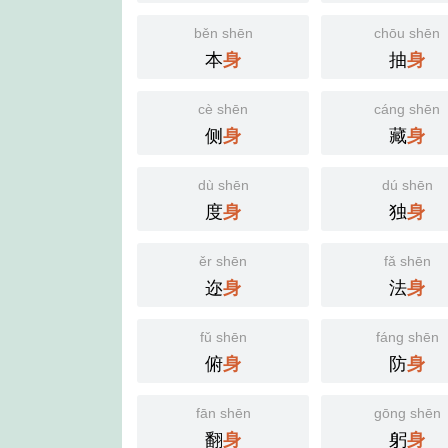
běn shēn
chōu shēn
本
抽
身
身
cè shēn
cáng shēn
侧
藏
身
身
dù shēn
dú shēn
度
独
身
身
ěr shēn
fǎ shēn
迩
法
身
身
fǔ shēn
fáng shēn
俯
防
身
身
fān shēn
gōng shēn
翻
躬
身
身