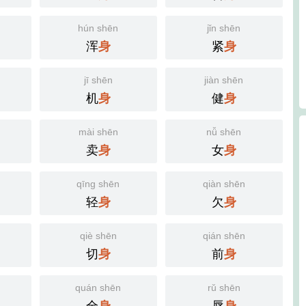
hún shēn
jǐn shēn
浑
紧
身
身
jī shēn
jiàn shēn
机
健
身
身
mài shēn
nǚ shēn
卖
女
身
身
qīng shēn
qiàn shēn
轻
欠
身
身
qiè shēn
qián shēn
切
前
身
身
quán shēn
rǔ shēn
全
辱
身
身