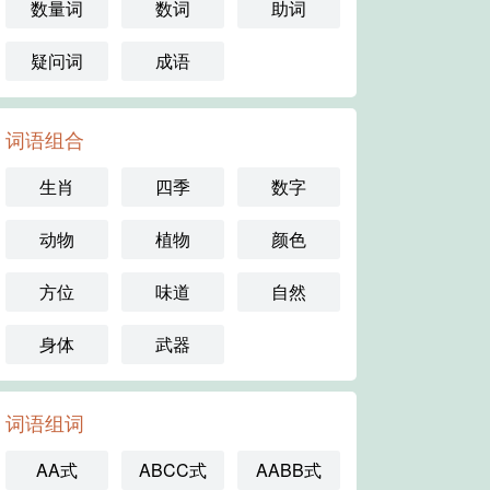
数量词
数词
助词
疑问词
成语
词语组合
生肖
四季
数字
动物
植物
颜色
方位
味道
自然
身体
武器
词语组词
AA式
ABCC式
AABB式