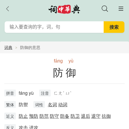
词典
防御的意思
fáng
yù
防御
fáng yù
ㄈㄤˊ ㄩˋ
拼音
注音
防禦
名词
动词
繁体
词性
防止
预防
防范
防守
防备
防卫
退后
退守
抗御
近义
攻击
进攻
反义