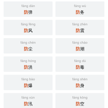
fáng dàn
fáng wù
弹
务
防
防
fáng fēng
fáng zhèn
风
震
防
防
fáng chén
fáng cháo
尘
潮
防
防
fáng hóng
fáng dú
洪
毒
防
防
fáng bào
fáng shēn
爆
身
防
防
fáng xùn
fáng kōng
汛
空
防
防