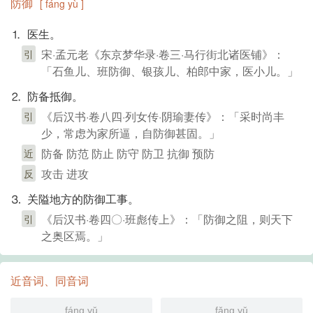
防御
[ fáng yù ]
⒈ 医生。
宋·孟元老《东京梦华录·卷三·马行街北诸医铺》：
引
「石鱼儿、班防御、银孩儿、柏郎中家，医小儿。」
⒉ 防备抵御。
《后汉书·卷八四·列女传·阴瑜妻传》：「采时尚丰
引
少，常虑为家所逼，自防御甚固。」
防备 防范 防止 防守 防卫 抗御 预防
近
攻击 进攻
反
⒊ 关隘地方的防御工事。
《后汉书·卷四〇·班彪传上》：「防御之阻，则天下
引
之奥区焉。」
近音词、同音词
fáng yǔ
fǎng yǔ