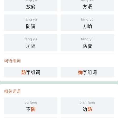
放瘀
方语
fáng yú
fāng yù
防隅
方喻
fāng yú
fáng yú
坊隅
防虞
词语组词
字组词
字组词
防
御
相关词语
bù fáng
biān fáng
不
边
防
防