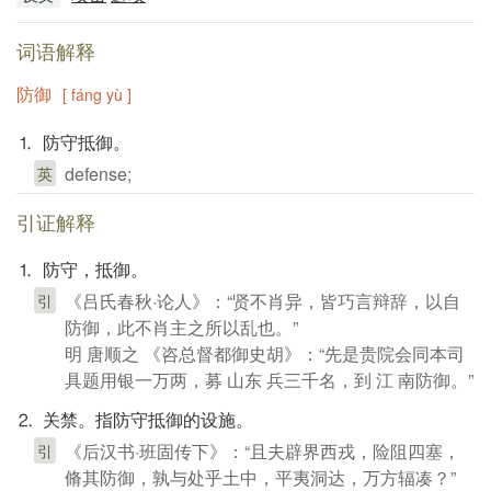
词语解释
防御
[ fáng yù ]
⒈ 防守抵御。
defense;
英
引证解释
⒈ 防守，抵御。
《吕氏春秋·论人》：“贤不肖异，皆巧言辩辞，以自
引
防御，此不肖主之所以乱也。”
明 唐顺之 《咨总督都御史胡》：“先是贵院会同本司
具题用银一万两，募 山东 兵三千名，到 江 南防御。”
⒉ 关禁。指防守抵御的设施。
《后汉书·班固传下》：“且夫辟界西戎，险阻四塞，
引
脩其防御，孰与处乎土中，平夷洞达，万方辐凑？”