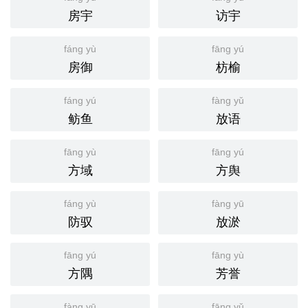
房宇
访宇
fáng yù
fāng yú
房御
枋榆
fáng yú
fàng yǔ
鲂鱼
放语
fāng yù
fāng yú
方域
方舆
fáng yù
fàng yū
防驭
放淤
fāng yú
fāng yù
方隅
芳誉
fàng yū
fāng yǔ