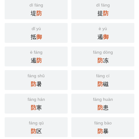
dī fáng
dī fáng
堤
提
防
防
dǐ yù
è yù
抵
遏
御
御
è fáng
fáng dòng
遏
冻
防
防
fáng shǔ
fáng cí
暑
磁
防
防
fáng hán
fáng huàn
寒
患
防
防
fáng qū
fáng bào
区
暴
防
防