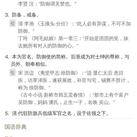
李贤 注：“防御谓关禁也。”
⒊ 防备，戒备。
清 李渔 《玉搔头·分任》：“此人必有异谋，不可不加
引
防御。”
丁玲 《阿毛姑娘》第一章三：“开始是囝囝的笑，抹
去她所有对人的防御的心。”
⒋ 本为官名。防御使的简称。后渐成为对士绅的尊称，与
员外、朝奉相似。
宋 洪迈 《夷坚甲志·徐防御》：“适 显仁太后 患目
引
疾，访草泽医，遂获展效，补官与宅，锡賚不胜计，
称为 徐防御。”
《古今小说·新桥市韩五卖春情》：“那市上有个富户
吴防御，妈妈 潘氏，止生一子，名唤 吴山。”
⒌ 清 代驻防旗兵低级军官之名，设于佐领之下。
国语辞典