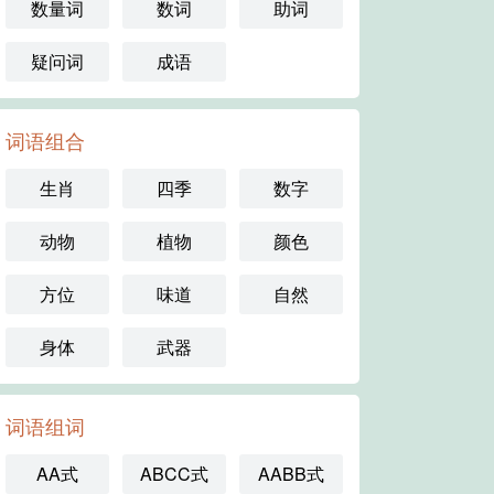
数量词
数词
助词
疑问词
成语
词语组合
生肖
四季
数字
动物
植物
颜色
方位
味道
自然
身体
武器
词语组词
AA式
ABCC式
AABB式