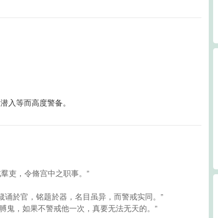
的潜入等而高度警备。
戒羣吏，令脩宫中之职事。”
“夫箴诵於官，铭题於器，名目虽异，而警戒实同。”
赤膊鬼，如果不警戒他一次，真要无法无天的。”