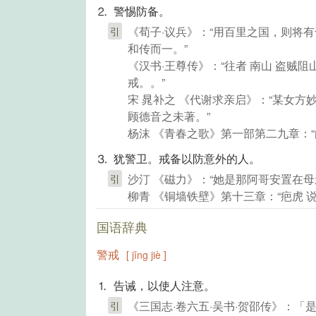
⒉ 警惕防备。
《荀子·议兵》：“用百里之国，则将
引
和传而一。”
《汉书·王尊传》：“往者 南山 盗
戒。。”
宋 晁补之 《代谢求亲启》：“某女方
顾德音之未著。”
杨沫 《青春之歌》第一部第二九章：“
⒊ 犹警卫。戒备以防意外的人。
沙汀 《磁力》：“她是那阿哥安置在母
引
柳青 《铜墙铁壁》第十三章：“疤虎 
国语辞典
警戒
[ jǐng jiè ]
⒈ 告诫，以使人注意。
《三国志·卷六五·吴书·贺邵传》：
引