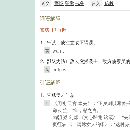
警惕
警觉
戒备
信赖
近义
反义
词语解释
警戒
[ jǐng jiè ]
⒈ 告诫，使注意改正错误。
warn;
英
⒉ 部队为防止敌人突然袭击、敌方侦察员
outpost;
英
引证解释
⒈ 告戒使之注意。
《周礼·天官·宰夫》：“正岁则以灋警
引
郑玄 注：“警，勑之言。”
南朝 梁 刘勰 《文心雕龙·铭箴》：
夏征农 《一篇嫁女人的帐》：“这种