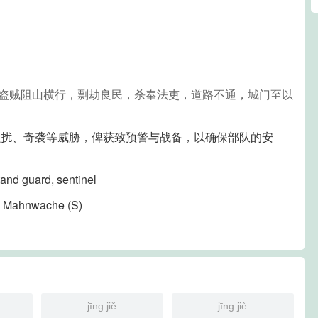
山盗贼阻山横行，剽劫良民，杀奉法吏，道路不通，城门至以
骚扰、奇袭等威胁，俾获致预警与战备，以确保部队的安
 stand guard, sentinel
, Mahnwache (S)​
jīng jiě
jīng jiè