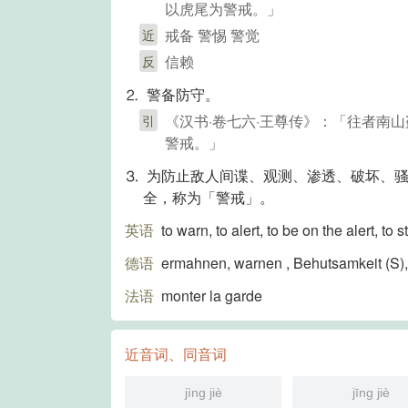
以虎尾为警戒。」
戒备 警惕 警觉
近
信赖
反
⒉ 警备防守。
《汉书·卷七六·王尊传》：「往者南
引
警戒。」
⒊ 为防止敌人间谍、观测、渗透、破坏、
全，称为「警戒」。
英语
to warn, to alert, to be on the alert, to
德语
ermahnen, warnen , Behutsamkeit (S)​
法语
monter la garde
近音词、同音词
jìng jiè
jīng jiè