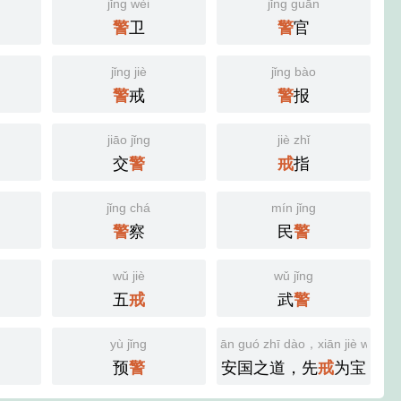
jǐng wèi
jǐng guān
卫
官
警
警
jǐng jiè
jǐng bào
戒
报
警
警
jiāo jǐng
jiè zhǐ
交
指
警
戒
jǐng chá
mín jǐng
察
民
警
警
wǔ jiè
wǔ jǐng
五
武
戒
警
yù jǐng
ān guó zhī dào，xiān jiè wéi bǎ
预
安国之道，先
为宝
警
戒