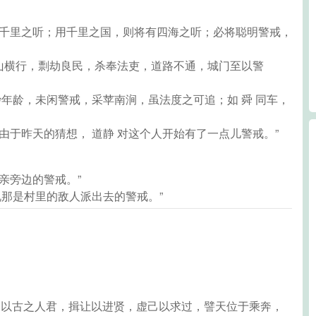
有千里之听；用千里之国，则将有四海之听；必将聪明警戒，
贼阻山横行，剽劫良民，杀奉法吏，道路不通，城门至以警
妙年龄，未闲警戒，采苹南涧，虽法度之可追；如 舜 同车，
由于昨天的猜想， 道静 对这个人开始有了一点儿警戒。”
亲旁边的警戒。”
说那是村里的敌人派出去的警戒。”
「是以古之人君，揖让以进贤，虚己以求过，譬天位于乘奔，