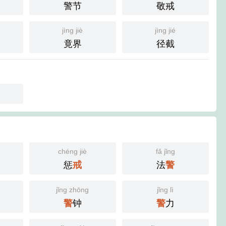
警节
敬戒
jìng jiè
jìng jié
竟界
径截
chéng jiè
fǎ jǐng
惩
法
戒
警
jǐng zhōng
jǐng lì
钟
力
警
警