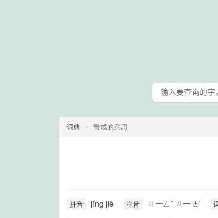
词典
警戒的意思
jǐng jiè
ㄐ一ㄥˇ ㄐ一ㄝˋ
拼音
注音