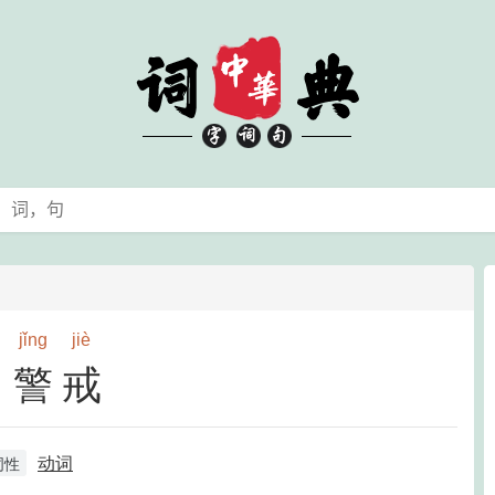
jǐng
jiè
警戒
动词
词性