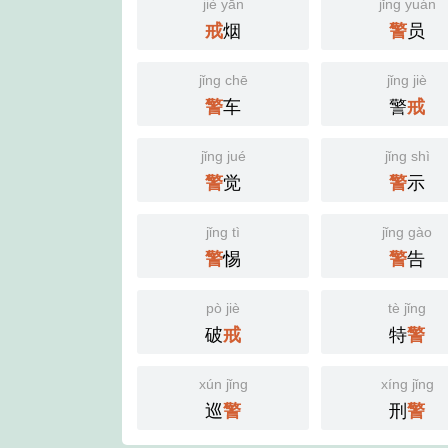
jiè yān
jǐng yuán
烟
员
戒
警
jǐng chē
jǐng jiè
车
警
警
戒
jǐng jué
jǐng shì
觉
示
警
警
jǐng tì
jǐng gào
惕
告
警
警
pò jiè
tè jǐng
破
特
戒
警
xún jǐng
xíng jǐng
巡
刑
警
警