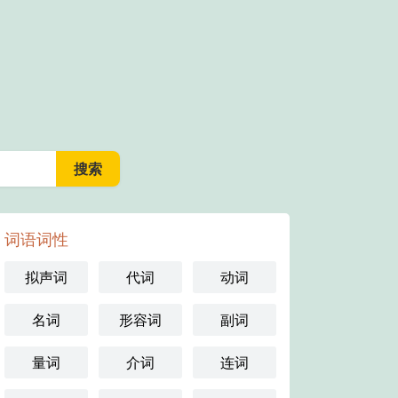
词语词性
拟声词
代词
动词
名词
形容词
副词
量词
介词
连词