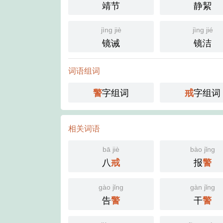
靖节
静絜
jìng jiè
jìng jié
镜诫
镜洁
词语组词
字组词
字组词
警
戒
相关词语
bā jiè
bào jǐng
八
报
戒
警
gào jǐng
gàn jǐng
告
干
警
警