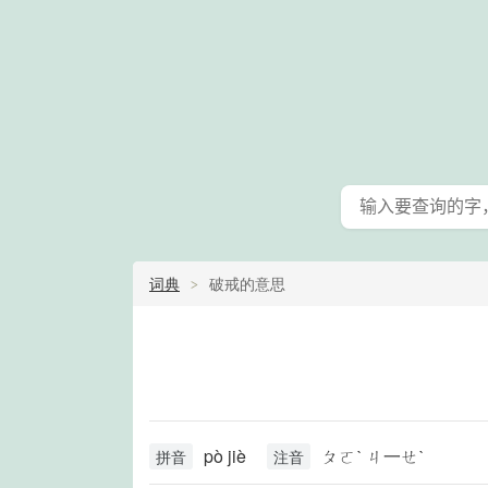
词典
破戒的意思
pò jiè
ㄆㄛˋ ㄐ一ㄝˋ
拼音
注音