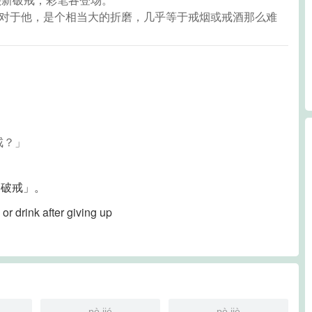
，对于他，是个相当大的折磨，几乎等于戒烟或戒酒那么难
戒？」
「破戒」。
 or drink after giving up
pò jié
pò jiè