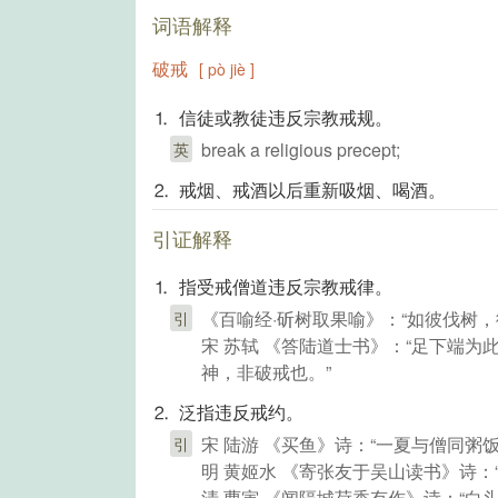
词语解释
破戒
[ pò jiè ]
⒈ 信徒或教徒违反宗教戒规。
break a religious precept;
英
⒉ 戒烟、戒酒以后重新吸烟、喝酒。
引证解释
⒈ 指受戒僧道违反宗教戒律。
《百喻经·斫树取果喻》：“如彼伐树
引
宋 苏轼 《答陆道士书》：“足下端
神，非破戒也。”
⒉ 泛指违反戒约。
宋 陆游 《买鱼》诗：“一夏与僧同粥
引
明 黄姬水 《寄张友于吴山读书》诗：
清 曹寅 《闻隔城荷香有作》诗：“白