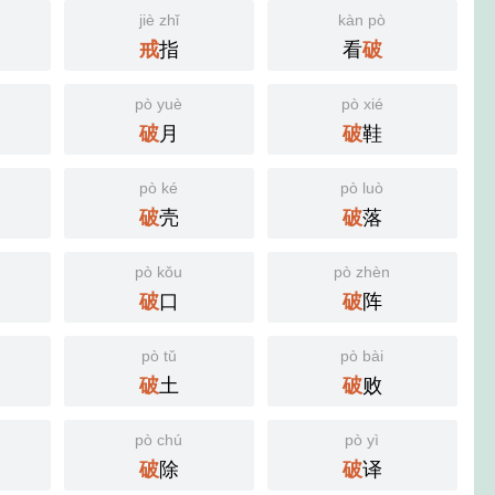
jiè zhǐ
kàn pò
指
看
戒
破
pò yuè
pò xié
月
鞋
破
破
pò ké
pò luò
壳
落
破
破
pò kǒu
pò zhèn
口
阵
破
破
pò tǔ
pò bài
土
败
破
破
pò chú
pò yì
除
译
破
破