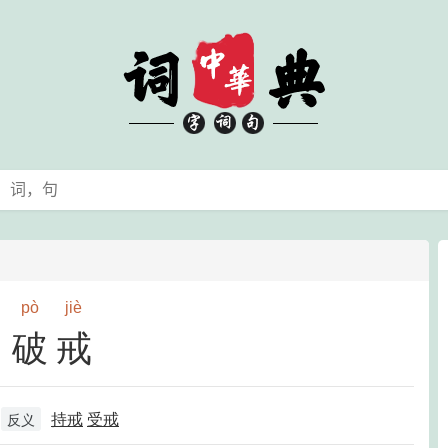
pò
jiè
破戒
持戒
受戒
反义