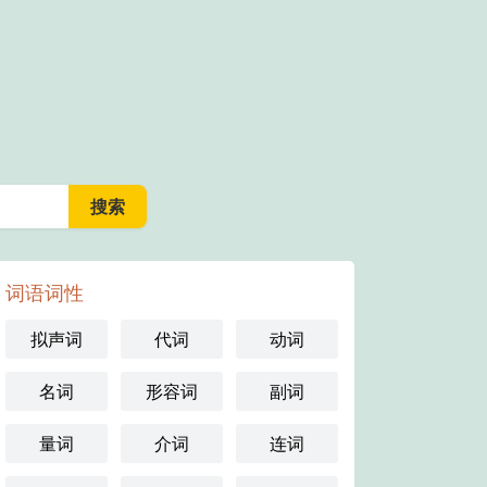
词语词性
拟声词
代词
动词
名词
形容词
副词
量词
介词
连词