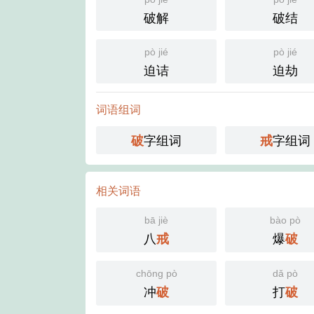
破解
破结
pò jié
pò jié
迫诘
迫劫
词语组词
字组词
字组词
破
戒
相关词语
bā jiè
bào pò
八
爆
戒
破
chōng pò
dǎ pò
冲
打
破
破