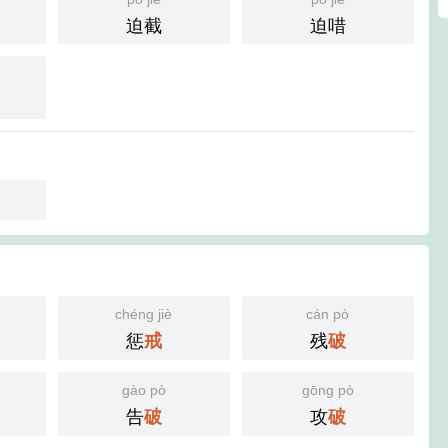
迫截
迫唶
chéng jiè
cán pò
惩
残
戒
破
gào pò
gōng pò
告
攻
破
破