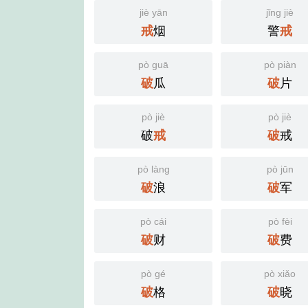
jiè yān
jǐng jiè
烟
警
戒
戒
pò guā
pò piàn
瓜
片
破
破
pò jiè
pò jiè
破
戒
戒
破
pò làng
pò jūn
浪
军
破
破
pò cái
pò fèi
财
费
破
破
pò gé
pò xiǎo
格
晓
破
破