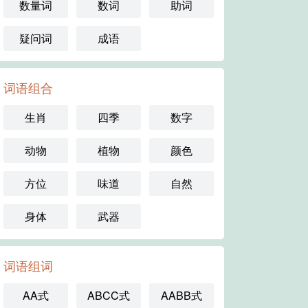
数量词
数词
助词
疑问词
成语
词语组合
生肖
四季
数字
动物
植物
颜色
方位
味道
自然
身体
武器
词语组词
AA式
ABCC式
AABB式