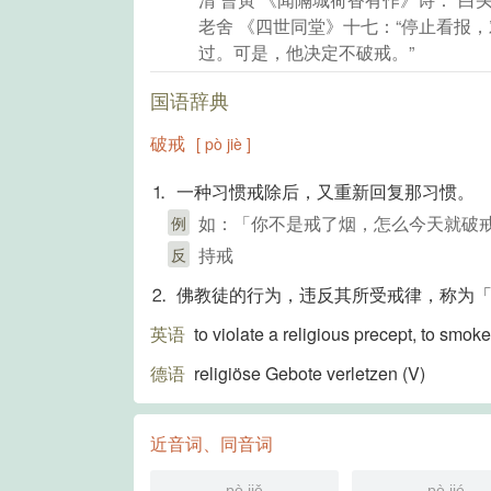
老舍 《四世同堂》十七：“停止看报
过。可是，他决定不破戒。”
国语辞典
破戒
[ pò jiè ]
⒈ 一种习惯戒除后，又重新回复那习惯。
如：「你不是戒了烟，怎么今天就破
例
持戒
反
⒉ 佛教徒的行为，违反其所受戒律，称为
英语
to violate a religious precept, to smoke
德语
religiöse Gebote verletzen (V)​
近音词、同音词
pò jiě
pò jié