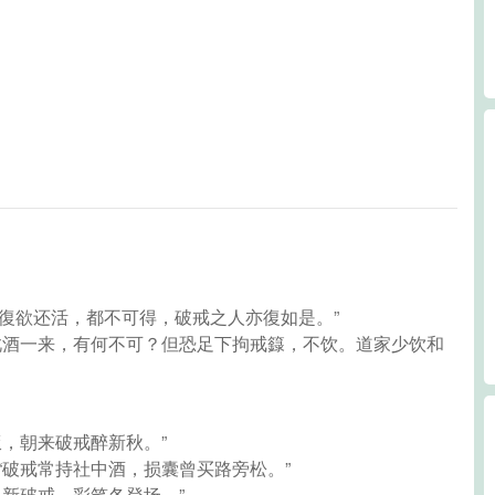
，復欲还活，都不可得，破戒之人亦復如是。”
为此酒一来，有何不可？但恐足下拘戒籙，不饮。道家少饮和
饭，朝来破戒醉新秋。”
“破戒常持社中酒，损囊曾买路旁松。”
头新破戒，彩笔各登场。”