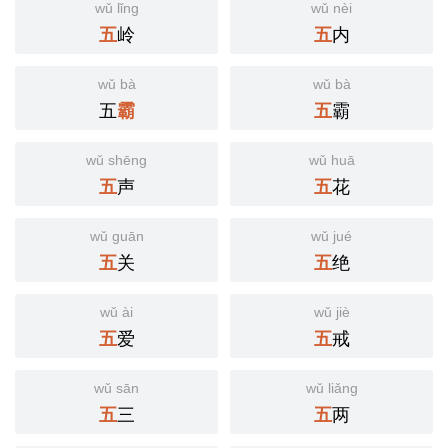
wǔ lǐng
wǔ nèi
岭
内
五
五
wǔ bà
wǔ bà
五
霸
霸
五
wǔ shēng
wǔ huā
声
花
五
五
wǔ guān
wǔ jué
关
绝
五
五
wǔ ài
wǔ jiè
爱
戒
五
五
wǔ sān
wǔ liǎng
三
两
五
五