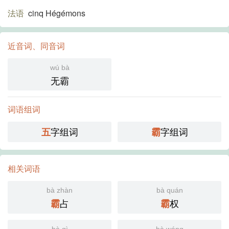
法语
cinq Hégémons
近音词、同音词
wú bà
无霸
词语组词
字组词
字组词
五
霸
相关词语
bà zhàn
bà quán
占
权
霸
霸