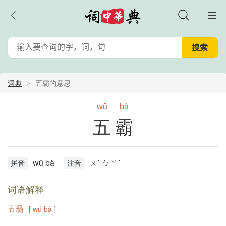
词典
五霸的意思
wǔ
bà
五霸
wǔ bà
ㄨˇ ㄅㄚˋ
拼音
注音
词语解释
五霸
[ wǔ bà ]