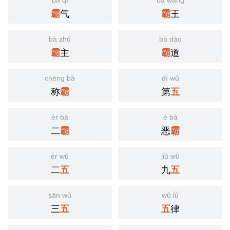
bà qì
bà wáng
气
王
霸
霸
bà zhǔ
bà dào
主
道
霸
霸
chēng bà
dì wǔ
称
第
霸
五
èr bà
è bà
二
恶
霸
霸
èr wǔ
jiǔ wǔ
二
九
五
五
sān wǔ
wǔ lǜ
三
律
五
五