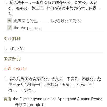
⒈ 其说法不一，一般指春秋时的齐桓公、晋文公、宋襄
公、秦穆公、楚庄王。他们在诸侯中势力强大，称霸一
时。
此五霸之伐也。——《史记·魏公子列传》
例
the five princes;
英
引证解释
⒈ 同“五伯”。
国语辞典
五霸
[ wǔ bà ]
⒈ 春秋时列国诸侯齐桓公、晋文公、宋襄公、秦穆公、楚
庄王强大而雄霸一时，史称为「五霸」。也作「五
伯」、「伍伯」。
英语
the Five Hegemons of the Spring and Autumn Period
春秋[Chun1 qiu1]