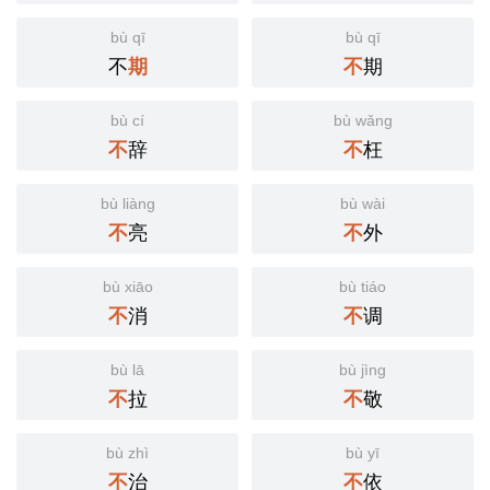
bù qī
bù qī
不
期
期
不
bù cí
bù wǎng
辞
枉
不
不
bù liàng
bù wài
亮
外
不
不
bù xiāo
bù tiáo
消
调
不
不
bù lā
bù jìng
拉
敬
不
不
bù zhì
bù yī
治
依
不
不