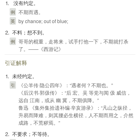
⒈ 没有约定。
不期而遇。
例
by chance; out of blue;
英
⒉ 不料；想不到。
哥哥的棍重，走将来，试手打他一下，不期就打杀
例
了。——《西游记》
引证解释
⒈ 未经约定。
《公羊传·隐公四年》：“遇者何？不期也。”
引
《后汉书·郭伋传》：“后 宏、吴 等党与闻 伋 威信，
远自 江南，或从 幽 冀，不期俱降。”
鲁迅 《集外集拾遗补编·辛亥游录》：“凡山之纵径，
升易而降难，则其腰必生横径，人不期而用之，介然
成路，不荒秽焉。”
⒉ 不要求；不等待。