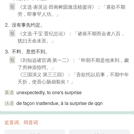
《文选·谢灵运·田南树园激流植援诗》：「寡欲不期
引
劳，即事罕人功。」
⒉ 没有事先约定。
《文选·干宝·晋纪总论》：「诸侯不期而会者八百，
引
犹曰天命未至。」
⒊ 不料、意想不到。
《刘知远诸宫调·第一二》：「昨朝不期是他来到，觑
引
了穷神添惊愕。」
《三国演义·第三三回》：「吾欲托以后事，不期中年
夭折，使吾心肠崩裂矣！」
英语
unexpectedly, to one's surprise
法语
de façon inattendue, à la surprise de qqn
近音词、同音词