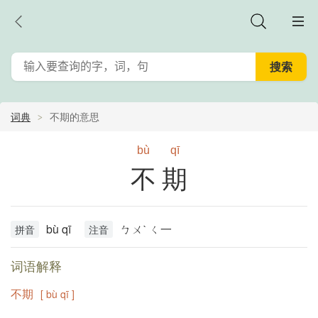
词典
不期的意思
bù
qī
不期
bù qī
ㄅㄨˋ ㄑ一
拼音
注音
词语解释
不期
[ bù qī ]