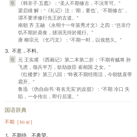
《韩非子·五蠹》：“圣人不期修古，不法常可。”
引
梁启雄 解：“《礼记》注：‘期，要也’。‘不期修古’，
谓不要求修行先王的古道。”
南朝 齐 王融 《永明十一年策秀才文》之四：“岂非疗
饥不期於鼎食，拯溺无待於规行。”
唐 柳宗元 《乞巧文》：“不期一时，以俟悠久。”
⒊ 不意，不料。
元 王实甫 《西厢记》第二本第二折：“不期有贼将 孙
引
飞虎，领兵半万，欲劫故臣 崔相国 之女。”
《红楼梦》第三八回：“昨夜不期经雨活，今朝犹喜带
霜开。”
鲁迅 《伪自由书·‘有名无实’的反驳》：“不期 冷口 失
陷，一令传出，即行后退。”
国语辞典
不期
[ bù qí ]
⒈ 不期待、不希望。