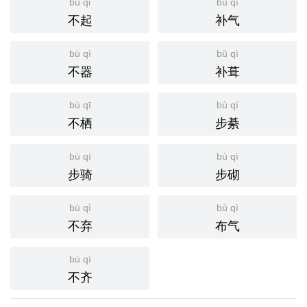
bù qǐ
bǔ qì
不起
补气
bù qì
bǔ qì
不器
补葺
bù qī
bù qí
不栖
步綦
bù qí
bù qì
步骑
步砌
bù qì
bù qì
不弃
布气
bù qí
不齐