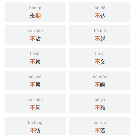
bān qī
bù dá
班
达
期
不
bù zhān
bù tuō
沾
脱
不
不
bù lài
bú yì
赖
义
不
不
bù shǔ
bù mán
属
瞒
不
不
bù zhōu
bù yǎ
周
雅
不
不
bù fáng
bù ruò
防
若
不
不