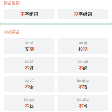
词语组词
字组词
字组词
不
期
相关词语
ān qī
àn qī
安
按
期
期
bù bì
bù cǎi
避
睬
不
不
bù yú
bù qǐng
渝
请
不
不
bù guǐ
bù xiào
轨
肖
不
不