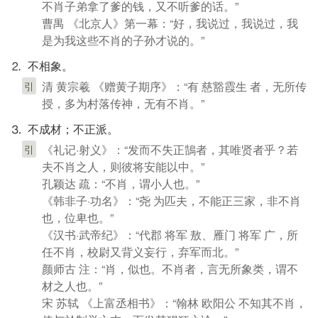
不肖子弟拿了爹的钱，又不听爹的话。”
曹禺 《北京人》第一幕：“好，我说过，我说过，我
是为我这些不肖的子孙才说的。”
⒉ 不相象。
清 黄宗羲 《赠黄子期序》：“有 慈豁霞生 者，无所传
引
授，多为村落传神，无有不肖。”
⒊ 不成材；不正派。
《礼记·射义》：“发而不失正鵠者，其唯贤者乎？若
引
夫不肖之人，则彼将安能以中。”
孔颖达 疏：“不肖，谓小人也。”
《韩非子·功名》：“尧 为匹夫，不能正三家，非不肖
也，位卑也。”
《汉书·武帝纪》：“代郡 将军 敖、雁门 将军 广，所
任不肖，校尉又背义妄行，弃军而北。”
颜师古 注：“肖，似也。不肖者，言无所象类，谓不
材之人也。”
宋 苏轼 《上富丞相书》：“翰林 欧阳公 不知其不肖，