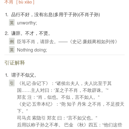
不肖
[ bù xiào ]
⒈ 品行不好，没有出息(多用于子孙)(不肖子孙)
unworthy;
英
⒉ 谦辞。不才，不贤。
臣等不肖，请辞去。——《史记·廉颇蔺相如列传》
例
Nothing doing;
英
引证解释
⒈ 谓子不似父。
《礼记·杂记下》：“诸侯出夫人，夫人比至于其
引
国……主人对曰：‘某之子不肖，不敢辟诛。’”
郑玄 注：“肖，似也。不似，言不如人。”
《史记·五帝本纪》：“尧 知子 丹朱 之不肖，不足授天
下。”
司马贞 索隐引 郑玄 曰：“言不如父也。”
后用以称子孙之不孝。 巴金 《秋》四五：“他们这些