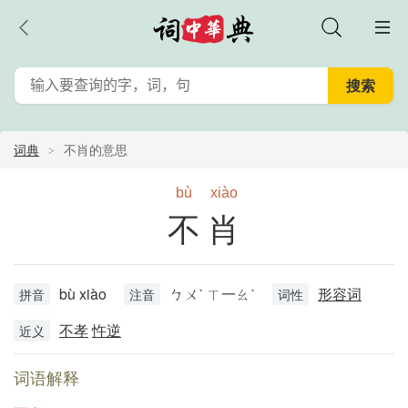
词典
不肖的意思
bù
xiào
不肖
bù xiào
ㄅㄨˋ ㄒ一ㄠˋ
形容词
拼音
注音
词性
不孝
忤逆
近义
词语解释