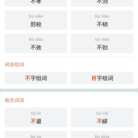
不孝
不消
bù xiào
bù xiāo
部校
不销
bù xiào
bù xiào
不效
不効
词语组词
字组词
字组词
不
肖
相关词语
bù bì
bù cǎi
避
睬
不
不
bù yú
bù qǐng