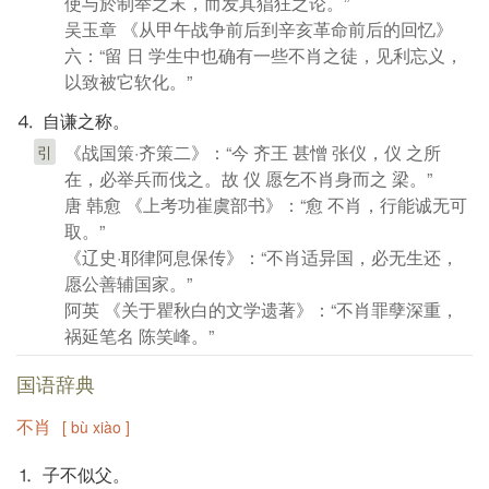
使与於制举之末，而发其猖狂之论。”
吴玉章 《从甲午战争前后到辛亥革命前后的回忆》
六：“留 日 学生中也确有一些不肖之徒，见利忘义，
以致被它软化。”
⒋ 自谦之称。
《战国策·齐策二》：“今 齐王 甚憎 张仪，仪 之所
引
在，必举兵而伐之。故 仪 愿乞不肖身而之 梁。”
唐 韩愈 《上考功崔虞部书》：“愈 不肖，行能诚无可
取。”
《辽史·耶律阿息保传》：“不肖适异国，必无生还，
愿公善辅国家。”
阿英 《关于瞿秋白的文学遗著》：“不肖罪孽深重，
祸延笔名 陈笑峰。”
国语辞典
不肖
[ bù xiào ]
⒈ 子不似父。