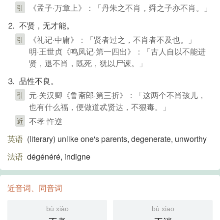
《孟子·万章上》：「丹朱之不肖，舜之子亦不肖。」
引
⒉ 不贤，无才能。
《礼记·中庸》：「贤者过之，不肖者不及也。」
引
明·王世贞《鸣凤记·第一四出》：「古人自以不能进
贤，退不肖，既死，犹以尸谏。」
⒊ 品性不良。
元·关汉卿《鲁斋郎·第三折》：「这两个不肖孩儿，
引
也有什么福，便做道忒贤达，不狠毒。」
不孝 忤逆
近
英语
(literary)​ unlike one's parents, degenerate, unworthy
法语
dégénéré, indigne
近音词、同音词
bù xiào
bù xiāo