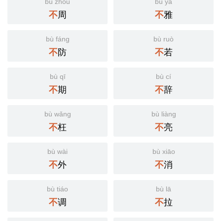
bù zhōu
bù yǎ
周
雅
不
不
bù fáng
bù ruò
防
若
不
不
bù qī
bù cí
期
辞
不
不
bù wǎng
bù liàng
枉
亮
不
不
bù wài
bù xiāo
外
消
不
不
bù tiáo
bù lā
调
拉
不
不