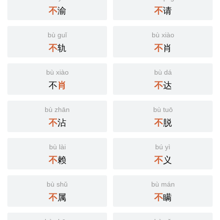
渝
请
不
不
bù guǐ
bù xiào
轨
肖
不
不
bù xiào
bù dá
不
达
肖
不
bù zhān
bù tuō
沾
脱
不
不
bù lài
bú yì
赖
义
不
不
bù shǔ
bù mán
属
瞒
不
不