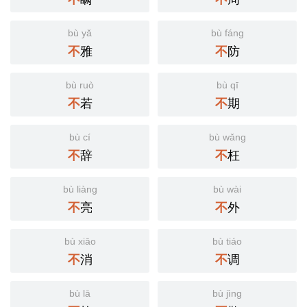
bù yǎ
bù fáng
雅
防
不
不
bù ruò
bù qī
若
期
不
不
bù cí
bù wǎng
辞
枉
不
不
bù liàng
bù wài
亮
外
不
不
bù xiāo
bù tiáo
消
调
不
不
bù lā
bù jìng