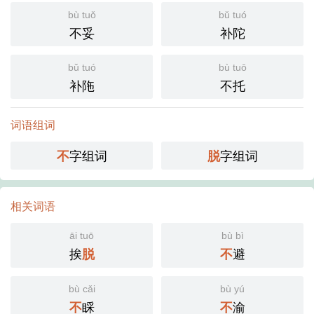
bù tuǒ
bǔ tuó
不妥
补陀
bǔ tuó
bù tuō
补陁
不托
词语组词
字组词
字组词
不
脱
相关词语
āi tuō
bù bì
挨
避
脱
不
bù cǎi
bù yú
睬
渝
不
不