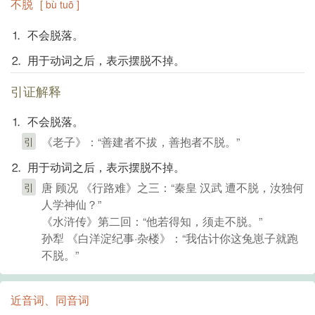
不脱
[ bù tuō ]
⒈ 不会脱落。
⒉ 用于动词之后，表示摆脱不掉。
引证解释
⒈ 不会脱落。
《老子》：“善建者不拔，善抱者不脱。”
引
⒉ 用于动词之后，表示摆脱不掉。
唐 顾况 《行路难》之三：“秦皇 汉武 遭不脱，汝独何
引
人学神仙？”
《水浒传》第二回：“他若得知，须走不脱。”
孙犁 《白洋淀纪事·杂楼》：“我估计你这兔崽子就跑
不脱。”
近音词、同音词