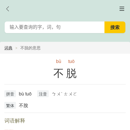
词典
不脱的意思
bù
tuō
不脱
bù tuō
ㄅㄨˋ ㄊㄨㄛ
拼音
注音
不脫
繁体
词语解释