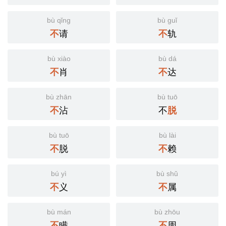
bù qǐng
bù guǐ
请
轨
不
不
bù xiào
bù dá
肖
达
不
不
bù zhān
bù tuō
沾
不
不
脱
bù tuō
bù lài
脱
赖
不
不
bú yì
bù shǔ
义
属
不
不
bù mán
bù zhōu
瞒
周
不
不