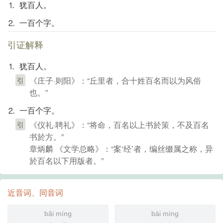
⒈ 犹百人。
⒉ 一百个字。
引证解释
⒈ 犹百人。
《庄子·则阳》：“丘里者，合十姓百名而以为风俗
引
也。”
⒉ 一百个字。
《仪礼·聘礼》：“将命，百名以上书於策，不及百名
引
书於方。”
章炳麟 《文学总略》：“案‘经’者，编丝缀属之称，异
於百名以下用版者。”
近音词、同音词
bǎi míng
bài míng