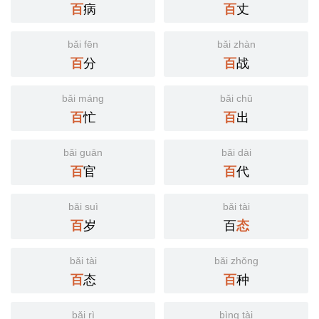
病
丈
百
百
bǎi fēn
bǎi zhàn
分
战
百
百
bǎi máng
bǎi chū
忙
出
百
百
bǎi guān
bǎi dài
官
代
百
百
bǎi suì
bǎi tài
岁
百
百
态
bǎi tài
bǎi zhǒng
态
种
百
百
bǎi rì
bìng tài