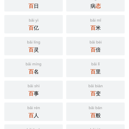
日
病
百
态
bǎi yì
bǎi mǐ
亿
米
百
百
bǎi líng
bǎi bèi
灵
倍
百
百
bǎi míng
bǎi lǐ
名
里
百
百
bǎi shì
bǎi biàn
事
变
百
百
bǎi rén
bǎi bān
人
般
百
百