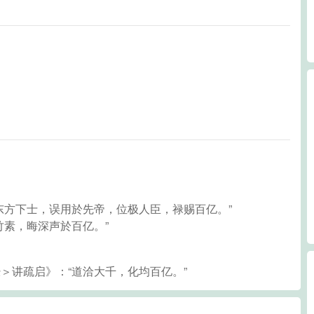
本东方下士，误用於先帝，位极人臣，禄赐百亿。”
於竹素，晦深声於百亿。”
经＞讲疏启》：“道洽大千，化均百亿。”