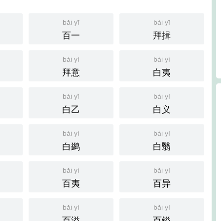
bǎi yī
bài yī
百一
拜揖
bài yì
bái yí
拜意
白夷
bái yǐ
bái yì
白乙
白义
bái yì
bái yì
白鹢
白翳
bǎi yí
bǎi yì
百夷
百异
bǎi yì
bǎi yì
百溢
百镒