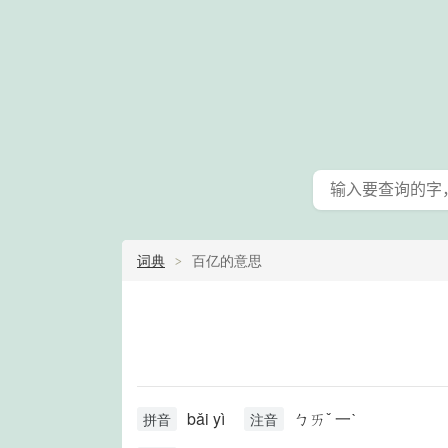
词典
百亿的意思
bǎi yì
ㄅㄞˇ 一ˋ
拼音
注音