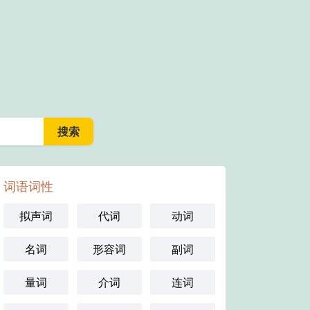
词语词性
拟声词
代词
动词
名词
形容词
副词
量词
介词
连词