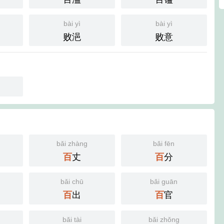
bài yì
bài yì
败浥
败意
bǎi zhàng
bǎi fēn
丈
分
百
百
bǎi chū
bǎi guān
出
官
百
百
bǎi tài
bǎi zhǒng