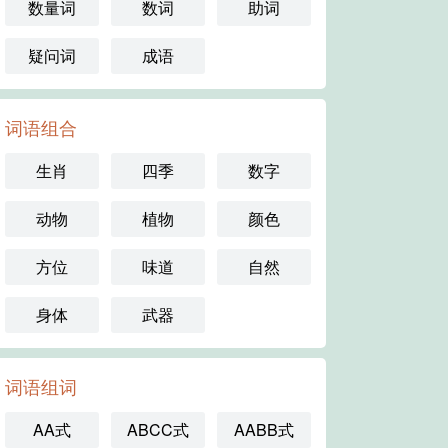
数量词
数词
助词
疑问词
成语
词语组合
生肖
四季
数字
动物
植物
颜色
方位
味道
自然
身体
武器
词语组词
AA式
ABCC式
AABB式