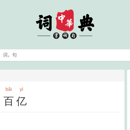
bǎi
yì
百亿