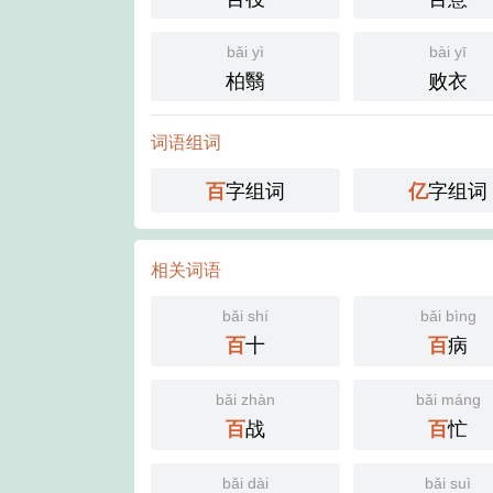
bǎi yì
bài yī
柏翳
败衣
词语组词
字组词
字组词
百
亿
相关词语
bǎi shí
bǎi bìng
十
病
百
百
bǎi zhàn
bǎi máng
战
忙
百
百
bǎi dài
bǎi suì