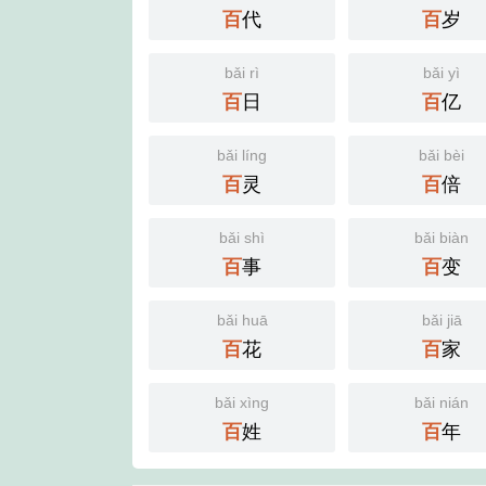
代
岁
百
百
bǎi rì
bǎi yì
日
亿
百
百
bǎi líng
bǎi bèi
灵
倍
百
百
bǎi shì
bǎi biàn
事
变
百
百
bǎi huā
bǎi jiā
花
家
百
百
bǎi xìng
bǎi nián
姓
年
百
百