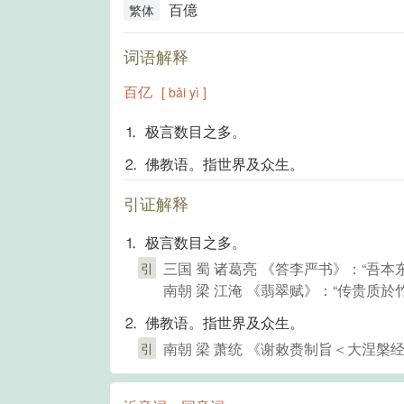
百億
繁体
词语解释
百亿
[ bǎi yì ]
⒈ 极言数目之多。
⒉ 佛教语。指世界及众生。
引证解释
⒈ 极言数目之多。
三国 蜀 诸葛亮 《答李严书》：“吾
引
南朝 梁 江淹 《翡翠赋》：“传贵质
⒉ 佛教语。指世界及众生。
南朝 梁 萧统 《谢敕赉制旨＜大涅槃
引