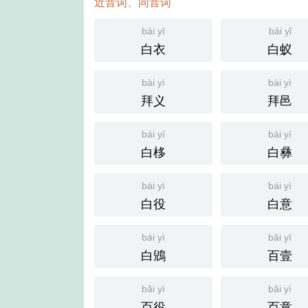
近音词、同音词
bái yī
bái yǐ
白衣
白蚁
bài yì
bài yì
拜义
拜邑
bái yí
bái yí
白栘
白彝
bái yì
bái yì
白役
白意
bái yì
bǎi yī
白鶂
百壹
bǎi yì
bǎi yì
百役
百意