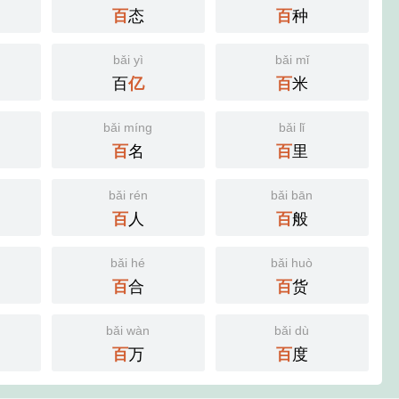
态
种
百
百
bǎi yì
bǎi mǐ
百
米
亿
百
bǎi míng
bǎi lǐ
名
里
百
百
bǎi rén
bǎi bān
人
般
百
百
bǎi hé
bǎi huò
合
货
百
百
bǎi wàn
bǎi dù
万
度
百
百